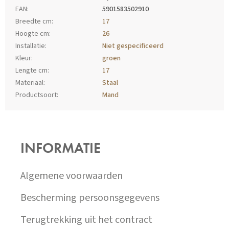
EAN
:
5901583502910
Breedte cm
:
17
Hoogte cm
:
26
Installatie
:
Niet gespecificeerd
Kleur
:
groen
Lengte cm
:
17
Materiaal
:
Staal
Productsoort
:
Mand
Z
Á
P
INFORMATIE
A
T
Í
Algemene voorwaarden
Bescherming persoonsgegevens
Terugtrekking uit het contract