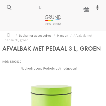
Přejít
na
NÁKUPNÍ
obsah
KOŠÍK
Domů
/
Badkamer accessoires
/
Manden
/
Afvalbak met
pedaal 3 l, groen
AFVALBAK MET PEDAAL 3 L, GROEN
Kód:
Z502910
Průměrné
Neohodnoceno
Podrobnosti hodnocení
hodnocení
produktu
je
0,0
z 5
hvězdiček.