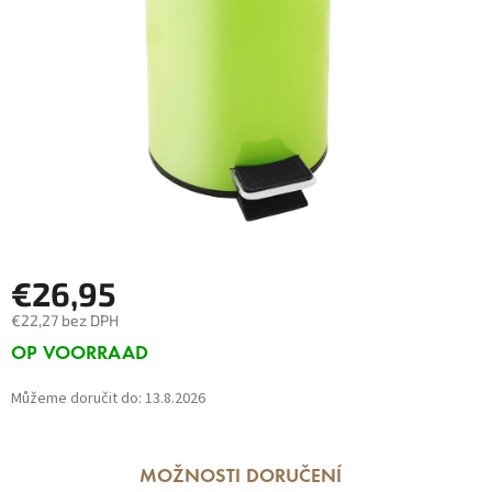
€26,95
€22,27 bez DPH
Měrná
OP VOORRAAD
cena:
Můžeme doručit do:
13.8.2026
MOŽNOSTI DORUČENÍ