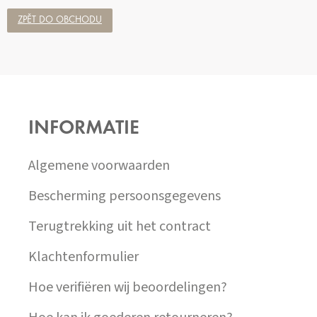
ZPĚT DO OBCHODU
Z
Á
P
INFORMATIE
A
T
Í
Algemene voorwaarden
Bescherming persoonsgegevens
Terugtrekking uit het contract
Klachtenformulier
Hoe verifiëren wij beoordelingen?