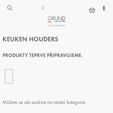
Přejít
na
NÁKUPNÍ
obsah
KOŠÍK
KEUKEN HOUDERS
PRODUKTY TEPRVE PŘIPRAVUJEME.
Můžete se ale podívat na ostatní kategorie.