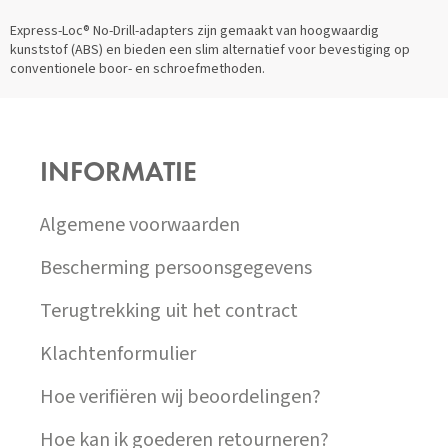
V
L
Express-Loc® No-Drill-adapters zijn gemaakt van hoogwaardig
Á
kunststof (ABS) en bieden een slim alternatief voor bevestiging op
D
conventionele boor- en schroefmethoden.
A
C
Z
Í
Á
P
P
R
INFORMATIE
A
V
T
K
Í
Y
Algemene voorwaarden
V
Ý
Bescherming persoonsgegevens
P
I
Terugtrekking uit het contract
S
U
Klachtenformulier
Hoe verifiëren wij beoordelingen?
Hoe kan ik goederen retourneren?