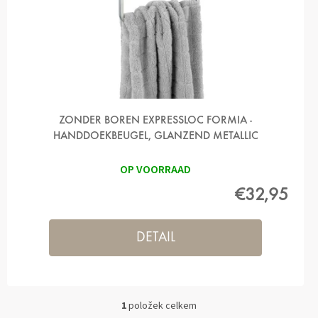
T
Ů
ZONDER BOREN EXPRESSLOC FORMIA -
HANDDOEKBEUGEL, GLANZEND METALLIC
OP VOORRAAD
€32,95
DETAIL
1
položek celkem
O