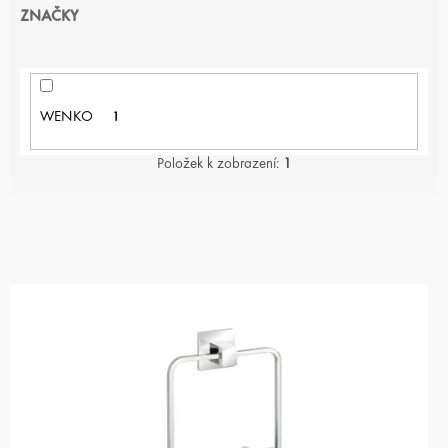
ZNAČKY
WENKO
1
Položek k zobrazení:
1
V
Ý
P
I
S
P
R
O
D
U
K