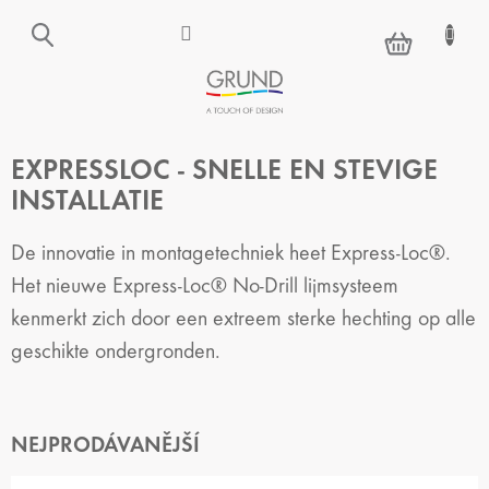
Přejít
na
NÁKUPNÍ
obsah
KOŠÍK
EXPRESSLOC - SNELLE EN STEVIGE
INSTALLATIE
De innovatie in montagetechniek heet Express-Loc®.
Het nieuwe Express-Loc® No-Drill lijmsysteem
kenmerkt zich door een extreem sterke hechting op alle
geschikte ondergronden.
NEJPRODÁVANĚJŠÍ