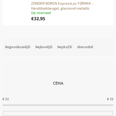
ZONDER BOREN ExpressLoc FORMIA -
Handdoekbeugel, glanzend metallic
Op voorraad
€32,95
Ř
A
Nejprodávanější
Nejlevnější
Nejdražší
Abecedně
Z
E
N
Í
P
R
CENA
O
D
U
€
32
€
33
K
T
Ů