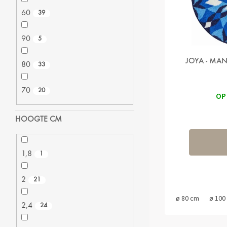
O
K
60
39
D
T
U
Ů
90
5
K
T
JOYA - MA
Ů
80
33
70
20
OP
HOOGTE CM
1,8
1
2
21
ø 80 cm
ø 100
2,4
24