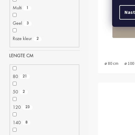
OP
Multi
1
Nast
Geel
3
Roze kleur
2
LENGTE CM
ø 80 cm
ø 100
80
21
50
2
120
23
140
8