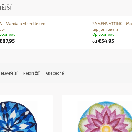
ĚJŠÍ
A - Mandala vloerkleden
SAMENVATTING - Ma
auw
tapijten paars
voorraad
Op voorraad
€87,95
€54,95
od
ejlevnější
Nejdražší
Abecedně