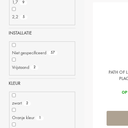
1,7
9
2,2
5
INSTALLATIE
Niet gespecificeerd
57
Vrijstaand
2
PATH OF 
PLA
KLEUR
OP
zwart
2
Oranje kleur
1