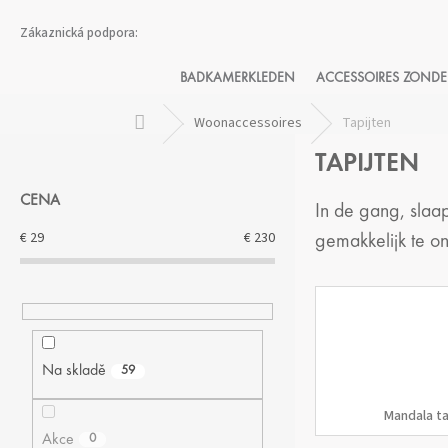
Přejít
na
obsah
BADKAMERKLEDEN
ACCESSOIRES ZONDE
Domů
Woonaccessoires
Tapijten
P
TAPIJTEN
O
S
CENA
T
In de gang, slaa
R
€
29
€
230
gemakkelijk te o
A
N
N
Í
P
A
Na skladě
59
N
E
Mandala ta
L
Akce
0