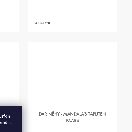
ø 100 cm
ATTEN
DAR NĚHY - MANDALA'S TAPIJTEN
surfen
PAARS
rend te