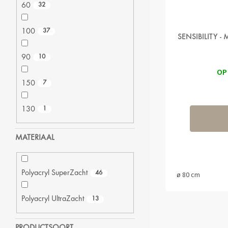
60
32
100
37
SENSIBILITY 
90
10
OP
150
7
130
1
MATERIAAL
Polyacryl SuperZacht
46
ø 80 cm
Polyacryl UltraZacht
13
PRODUCTSOORT