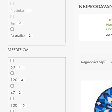
NEJPRODÁVAN
Novinka
0
JOY
Tip
0
bl
Op 
od
Bestseller
2
BREEDTE CM
Ř
A
Nejprodávanější
N
Z
50
13
E
V
N
120
3
Ý
Í
P
P
47
2
I
R
S
O
P
D
100
15
R
U