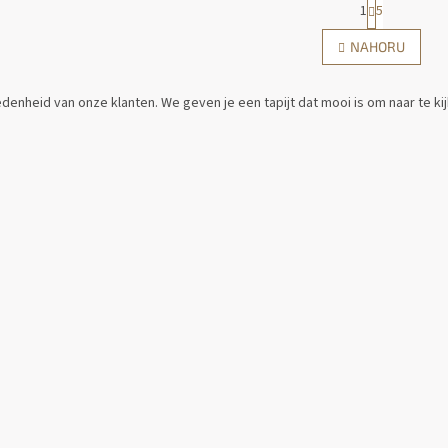
1
5
O
V
NAHORU
L
S
Á
T
D
R
denheid van onze klanten. We geven je een tapijt dat mooi is om naar te k
Á
A
N
C
K
Í
O
P
V
R
Á
V
N
K
Í
Y
V
Ý
P
I
S
U