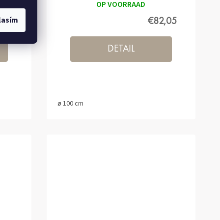
OP VOORRAAD
lasím
,95
€82,05
DETAIL
ø 100 cm