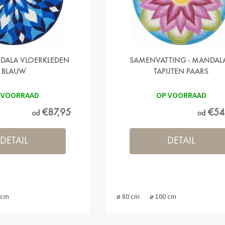
NDALA VLOERKLEDEN
SAMENVATTING - MANDALA
BLAUW
TAPIJTEN PAARS
 VOORRAAD
OP VOORRAAD
€87,95
€54
od
od
DETAIL
DETAIL
 cm
ø 80 cm
ø 100 cm