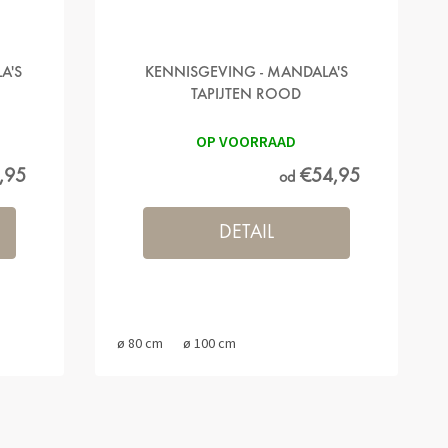
A'S
KENNISGEVING - MANDALA'S
TAPIJTEN ROOD
OP VOORRAAD
,95
€54,95
od
DETAIL
ø 80 cm
ø 100 cm