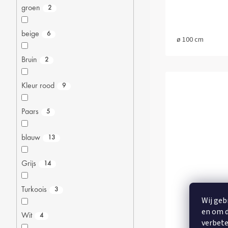
groen
2
beige
6
ø 100 cm
Bruin
2
Kleur rood
9
Paars
5
blauw
13
Grijs
14
Turkoois
3
DANKBAAR
Wij geb
PLAC
en om d
Wit
4
verbete