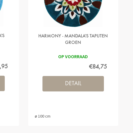
'S
HARMONY - MANDALA'S TAPIJTEN
GROEN
OP VOORRAAD
,95
€84,75
DETAIL
ø 100 cm