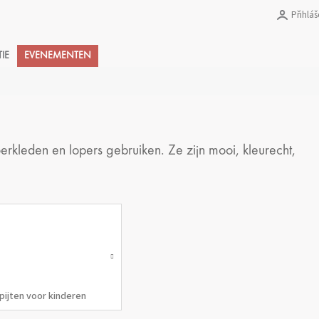
Přihláš
Nákupní
TIE
EVENEMENTEN
košík
rkleden en lopers gebruiken. Ze zijn mooi, kleurecht,
pijten voor kinderen