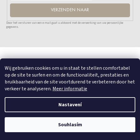
VERZENDEN NAAR
Door het versturen van een e-mail gaat u akkoord met de verwerking van uw persoonlijke
gegevens.
Wij gebruiken cookies om u in staat te stellen comfortabel
op de site te surfen en om de functionaliteit, prestaties en
bruikbaarheid van de site voortdurend te verbeteren door het
verkeer te analyseren.
Meer informatie
Nastavení
Site Kaart
Souhlasím
Informatie over cookies