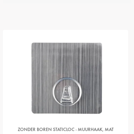
V
Ý
P
I
S
P
R
O
D
U
K
T
Ů
ZONDER BOREN STATICLOC - MUURHAAK, MAT