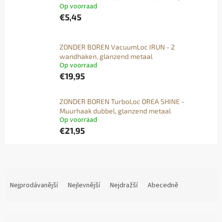
Op voorraad
€5,45
ZONDER BOREN VacuumLoc IRUN - 2
wandhaken, glanzend metaal
Op voorraad
€19,95
ZONDER BOREN TurboLoc OREA SHINE -
Muurhaak dubbel, glanzend metaal
Op voorraad
€21,95
Ř
A
Nejprodávanější
Nejlevnější
Nejdražší
Abecedně
Z
E
N