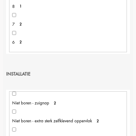
8
1
7
2
6
2
INSTALLATIE
Niet boren - zuignap
2
Niet boren - extra sterk zelfklevend oppervlak
2