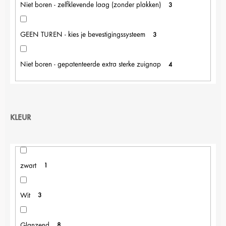
Niet boren - zelfklevende laag (zonder plakken)
3
GEEN TUREN - kies je bevestigingssysteem
3
Niet boren - gepatenteerde extra sterke zuignap
4
KLEUR
zwart
1
Wit
3
Glanzend
8