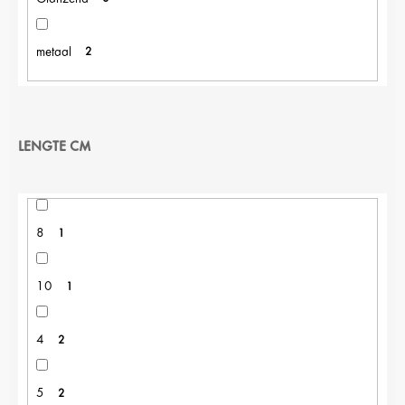
metaal
2
LENGTE CM
8
1
10
1
4
2
5
2