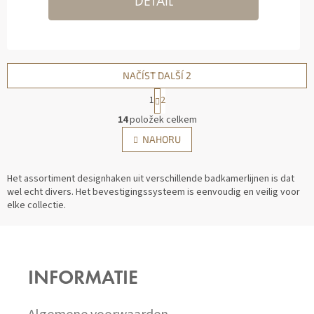
DETAIL
NAČÍST DALŠÍ 2
1
2
O
14
položek celkem
V
S
NAHORU
L
T
Á
R
D
Á
Het assortiment designhaken uit verschillende badkamerlijnen is dat
A
N
wel echt divers. Het bevestigingssysteem is eenvoudig en veilig voor
C
K
elke collectie.
Í
O
P
V
Z
Á
R
N
V
Á
Í
K
P
Y
INFORMATIE
A
V
T
Ý
Í
P