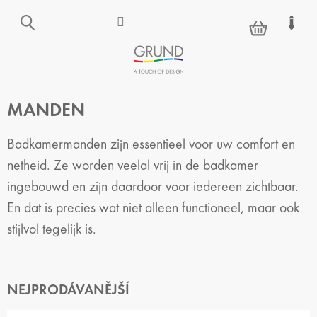
Přejít
na
NÁKUPNÍ
obsah
KOŠÍK
MANDEN
Badkamermanden zijn essentieel voor uw comfort en
netheid. Ze worden veelal vrij in de badkamer
ingebouwd en zijn daardoor voor iedereen zichtbaar.
En dat is precies wat niet alleen functioneel, maar ook
stijlvol tegelijk is.
NEJPRODÁVANĚJŠÍ