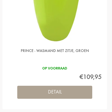
U
K
T
Ů
PRINCE - WASMAND MET ZITJE, GROEN
OP VOORRAAD
€109,95
DETAIL