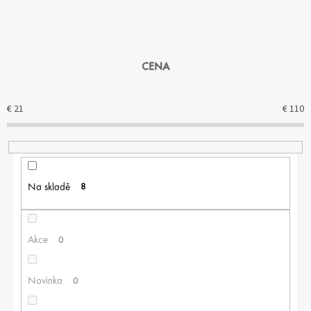
N
Í
P
R
CENA
O
D
U
€
21
€
110
K
T
Ů
Na skladě
8
Akce
0
Novinka
0