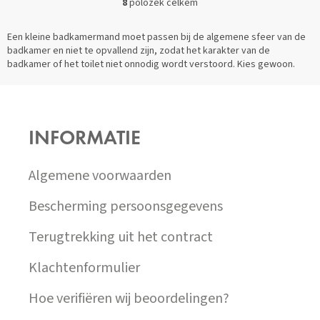
8
položek celkem
O
V
L
Een kleine badkamermand moet passen bij de algemene sfeer van de
Á
badkamer en niet te opvallend zijn, zodat het karakter van de
D
badkamer of het toilet niet onnodig wordt verstoord. Kies gewoon.
A
C
Z
Í
Á
P
P
R
INFORMATIE
A
V
T
K
Í
Y
Algemene voorwaarden
V
Ý
Bescherming persoonsgegevens
P
I
Terugtrekking uit het contract
S
U
Klachtenformulier
Hoe verifiëren wij beoordelingen?