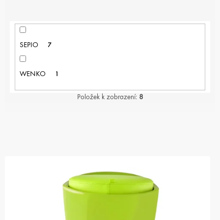
SEPIO
7
WENKO
1
Položek k zobrazení:
8
V
Ý
P
I
S
P
R
O
D