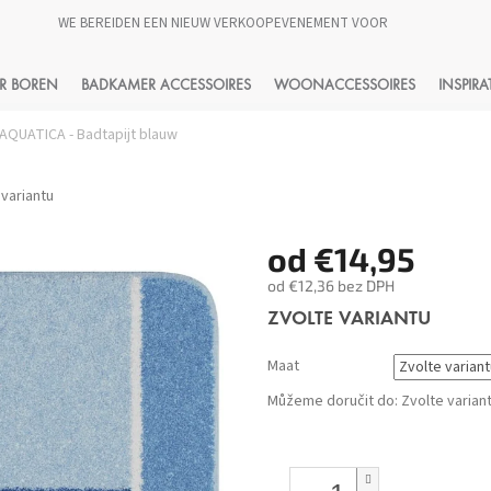
WE BEREIDEN EEN NIEUW VERKOOPEVENEMENT VOOR
HLEDAT
R BOREN
BADKAMER ACCESSOIRES
WOONACCESSOIRES
INSPIRA
AQUATICA - Badtapijt blauw
 variantu
od
€14,95
od
€12,36
bez DPH
Měrná
ZVOLTE VARIANTU
cena:
Maat
Můžeme doručit do:
Zvolte varian