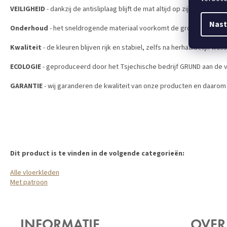
VEILIGHEID
- dankzij de antisliplaag blijft de mat altijd op zijn plaats ligg
Nast
Onderhoud
- het sneldrogende materiaal voorkomt de groei van bacte
Kwaliteit
- de kleuren blijven rijk en stabiel, zelfs na herhaaldelijk was
ECOLOGIE
- geproduceerd door het Tsjechische bedrijf GRUND aan de 
GARANTIE
- wij garanderen de kwaliteit van onze producten en daarom 
Dit product is te vinden in de volgende categorieën:
Alle vloerkleden
Met patroon
Z
Á
INFORMATIE
OVER
P