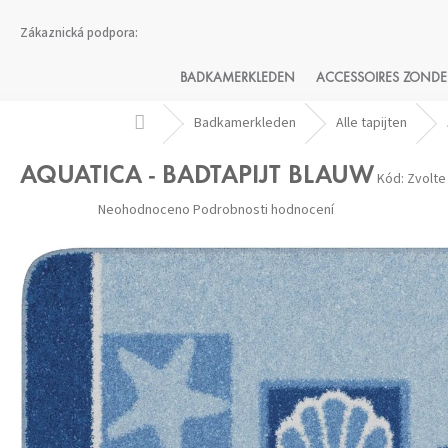
Přejít
na
obsah
BADKAMERKLEDEN
ACCESSOIRES ZONDE
Domů
Badkamerkleden
Alle tapijten
AQUATICA - BADTAPIJT BLAUW
Kód:
Zvolte
Průměrné
Neohodnoceno
Podrobnosti hodnocení
hodnocení
produktu
je
0,0
z 5
hvězdiček.