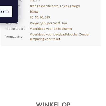
Hoogte cm
:
1,7
,
1.7
Installatie
:
Niet gespecificeerd
,
Losjes gelegd
lasím
Kleur
:
blauw
Lengte cm
:
80
,
50
,
90
,
115
Materiaal
:
Polyacryl SuperZacht
,
N/A
Productsoort
:
Vloerkleed voor de badkamer
Vloerkleed voor bed/bad/douche
,
Zonder
Vormgeving
:
uitsparing voor toilet
WINKEL OP