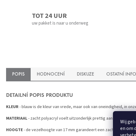
TOT 24 UUR
uw pakket is naar u onderweg
POPIS
HODNOCENÍ
DISKUZE
OSTATNÍ INF
DETAILNÍ POPIS PRODUKTU
KLEUR
- blauw is de kleur van vrede, maar ook van oneindigheid, in on
MATERIAAL
- zacht polyacryl voelt uitzonderlijk prettig aan.
Wij geb
en om d
HOOGTE
- de vezelhoogte van 17 mm garandeert een zachte aanraking
verbete