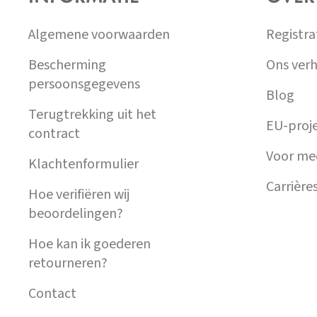
A
T
Algemene voorwaarden
Registra
Í
Bescherming
Ons verh
persoonsgegevens
Blog
Terugtrekking uit het
EU-proj
contract
Voor me
Klachtenformulier
Carrière
Hoe verifiëren wij
beoordelingen?
Hoe kan ik goederen
retourneren?
Contact