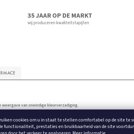
35 JAAR OP DE MARKT
wij produceren kwaliteitstapijten
ORMACE
ze weergave van oneindige kleurverzadiging.
ruiken cookies om u in staat te stellen comfortabel op de site te 
e functionaliteit, prestaties en bruikbaarheid van de site voortdu
.
ren door het verkeer te analyseren.
Meer informatie