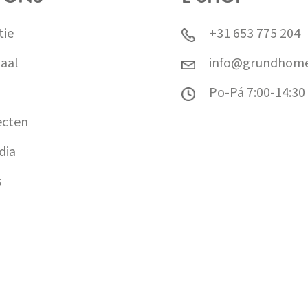
tie
+31 653 775 204
aal
info@grundhome
Po-Pá 7:00-14:30
ecten
dia
s