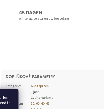
45 DAGEN
om terug te sturen uw bestelling
DOPLŇKOVÉ PARAMETRY
Kategorie
:
Alle tapijten
Záruka
:
3 jaar
surfen
EAN
:
Zvolte variantu
rend te
Breedte cm
:
50
,
60
,
40
,
65