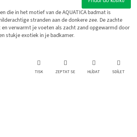
Přidat do košíku
lpen die in het motief van de AQUATICA badmat is
hilderachtige stranden aan de donkere zee. De zachte
elt en verwarmt je voeten als zacht zand opgewarmd door
n stukje exotiek in je badkamer.
TISK
ZEPTAT SE
HLÍDAT
SDÍLET