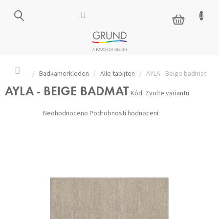
Přejít
na
NÁKUPNÍ
obsah
KOŠÍK
Domů
/
Badkamerkleden
/
Alle tapijten
/
AYLA - Beige badmat
AYLA - BEIGE BADMAT
Kód:
Zvolte variantu
Průměrné
Neohodnoceno
Podrobnosti hodnocení
hodnocení
produktu
je
0,0
z 5
hvězdiček.