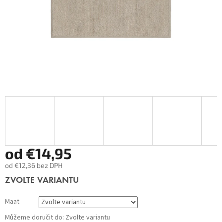
od
€14,95
od
€12,36
bez DPH
Měrná
ZVOLTE VARIANTU
cena:
Maat
Můžeme doručit do:
Zvolte variantu