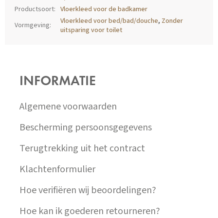
Productsoort
:
Vloerkleed voor de badkamer
Vloerkleed voor bed/bad/douche
,
Zonder
Vormgeving
:
uitsparing voor toilet
Z
Á
P
INFORMATIE
A
T
Í
Algemene voorwaarden
Bescherming persoonsgegevens
Terugtrekking uit het contract
Klachtenformulier
Hoe verifiëren wij beoordelingen?
Hoe kan ik goederen retourneren?