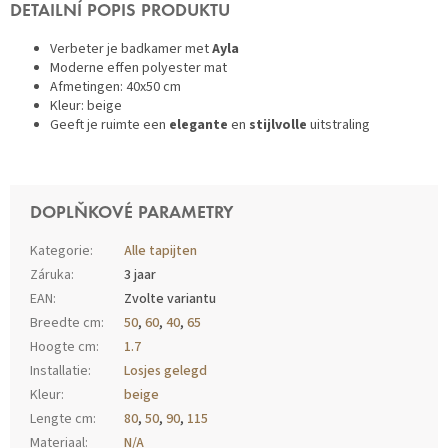
DETAILNÍ POPIS PRODUKTU
Verbeter je badkamer met
Ayla
Moderne effen polyester mat
Afmetingen: 40x50 cm
Kleur: beige
Geeft je ruimte een
elegante
en
stijlvolle
uitstraling
DOPLŇKOVÉ PARAMETRY
Kategorie
:
Alle tapijten
Záruka
:
3 jaar
EAN
:
Zvolte variantu
Breedte cm
:
50
,
60
,
40
,
65
Hoogte cm
:
1.7
Installatie
:
Losjes gelegd
Kleur
:
beige
Lengte cm
:
80
,
50
,
90
,
115
Materiaal
:
N/A