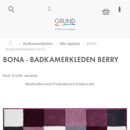
Přejít
na
NÁKUPNÍ
obsah
KOŠÍK
Domů
/
Badkamerkleden
/
Alle tapijten
/
BONA -
Badkamerkleden berry
BONA - BADKAMERKLEDEN BERRY
Kód:
Zvolte variantu
Průměrné
Neohodnoceno
Podrobnosti hodnocení
hodnocení
produktu
je
0,0
z 5
hvězdiček.