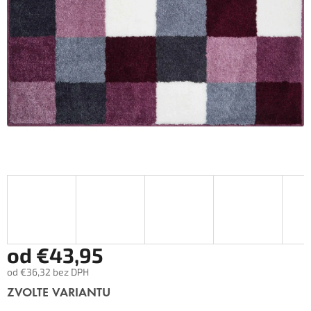
od
€43,95
od
€36,32
bez DPH
Měrná
ZVOLTE VARIANTU
cena: