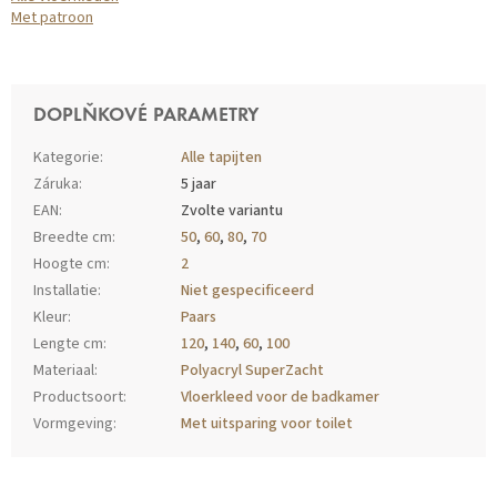
Met patroon
DOPLŇKOVÉ PARAMETRY
Kategorie
:
Alle tapijten
Záruka
:
5 jaar
EAN
:
Zvolte variantu
Breedte cm
:
50
,
60
,
80
,
70
Hoogte cm
:
2
Installatie
:
Niet gespecificeerd
Kleur
:
Paars
Lengte cm
:
120
,
140
,
60
,
100
Materiaal
:
Polyacryl SuperZacht
Productsoort
:
Vloerkleed voor de badkamer
Vormgeving
:
Met uitsparing voor toilet
Z
Á