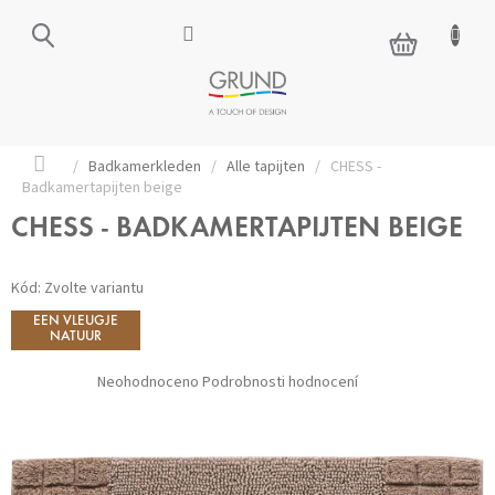
Přejít
na
NÁKUPNÍ
obsah
KOŠÍK
Domů
/
Badkamerkleden
/
Alle tapijten
/
CHESS -
Badkamertapijten beige
CHESS - BADKAMERTAPIJTEN BEIGE
Kód:
Zvolte variantu
EEN VLEUGJE
NATUUR
Průměrné
Neohodnoceno
Podrobnosti hodnocení
hodnocení
produktu
je
0,0
z 5
hvězdiček.