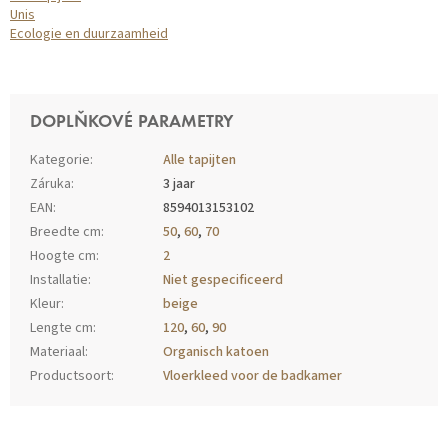
Unis
Ecologie en duurzaamheid
DOPLŇKOVÉ PARAMETRY
Kategorie
:
Alle tapijten
Záruka
:
3 jaar
EAN
:
8594013153102
Breedte cm
:
50
,
60
,
70
Hoogte cm
:
2
Installatie
:
Niet gespecificeerd
Kleur
:
beige
Lengte cm
:
120
,
60
,
90
Materiaal
:
Organisch katoen
Productsoort
:
Vloerkleed voor de badkamer
Z
Á