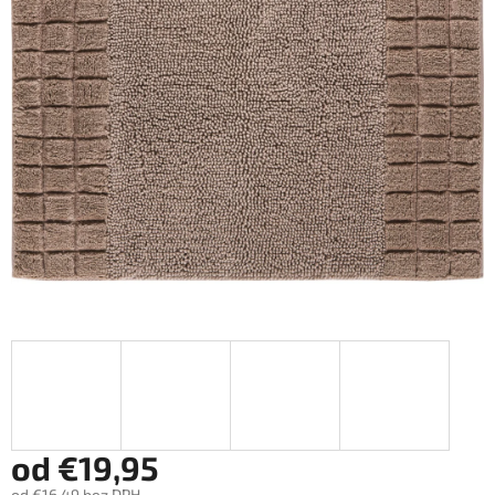
od
€19,95
od
€16,49
bez DPH