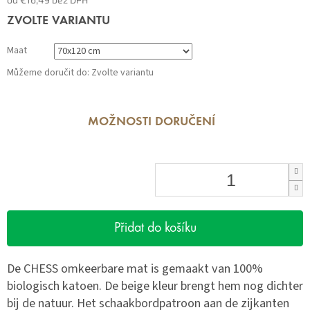
Měrná
ZVOLTE VARIANTU
cena:
Maat
Můžeme doručit do:
Zvolte variantu
MOŽNOSTI DORUČENÍ
Přidat do košíku
De CHESS omkeerbare mat is gemaakt van 100%
biologisch katoen. De beige kleur brengt hem nog dichter
bij de natuur. Het schaakbordpatroon aan de zijkanten