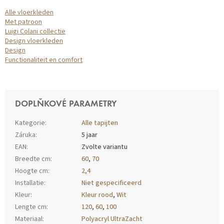
Alle vloerkleden
Met patroon
Luigi Colani collectie
Design vloerkleden
Design
Functionaliteit en comfort
DOPLŇKOVÉ PARAMETRY
Kategorie
:
Alle tapijten
Záruka
:
5 jaar
EAN
:
Zvolte variantu
Breedte cm
:
60
,
70
Hoogte cm
:
2,4
Installatie
:
Niet gespecificeerd
Kleur
:
Kleur rood
,
Wit
Lengte cm
:
120
,
60
,
100
Materiaal
:
Polyacryl UltraZacht