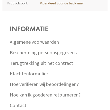
Productsoort
:
Vloerkleed voor de badkamer
Z
Á
P
INFORMATIE
A
T
Í
Algemene voorwaarden
Bescherming persoonsgegevens
Terugtrekking uit het contract
Klachtenformulier
Hoe verifiëren wij beoordelingen?
Hoe kan ik goederen retourneren?
Contact