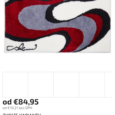
od
€84,95
od
€70,21
bez DPH
Měrná