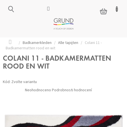
Přejít
na
NÁKUPNÍ
obsah
KOŠÍK
Domů
/
Badkamerkleden
/
Alle tapijten
/
Colani 11 -
Badkamermatten rood en wit
COLANI 11 - BADKAMERMATTEN
ROOD EN WIT
Kód:
Zvolte variantu
Průměrné
Neohodnoceno
Podrobnosti hodnocení
hodnocení
produktu
je
0,0
z 5
hvězdiček.