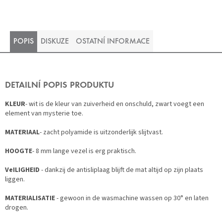
POPIS
DISKUZE
OSTATNÍ INFORMACE
DETAILNÍ POPIS PRODUKTU
KLEUR
- wit is de kleur van zuiverheid en onschuld, zwart voegt een
element van mysterie toe.
MATERIAAL
- zacht polyamide is uitzonderlijk slijtvast.
HOOGTE
- 8 mm lange vezel is erg praktisch.
VeILIGHEID
- dankzij de antisliplaag blijft de mat altijd op zijn plaats
liggen.
MATERIALISATIE
- gewoon in de wasmachine wassen op 30° en laten
drogen.