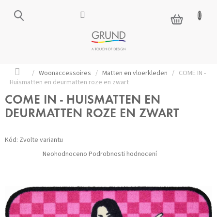
Přejít
na
NÁKUPNÍ
obsah
KOŠÍK
Domů
/
Woonaccessoires
/
Matten en vloerkleden
/
COME IN -
Huismatten en deurmatten roze en zwart
COME IN - HUISMATTEN EN
DEURMATTEN ROZE EN ZWART
Kód:
Zvolte variantu
Průměrné
Neohodnoceno
Podrobnosti hodnocení
hodnocení
produktu
je
0,0
z 5
hvězdiček.