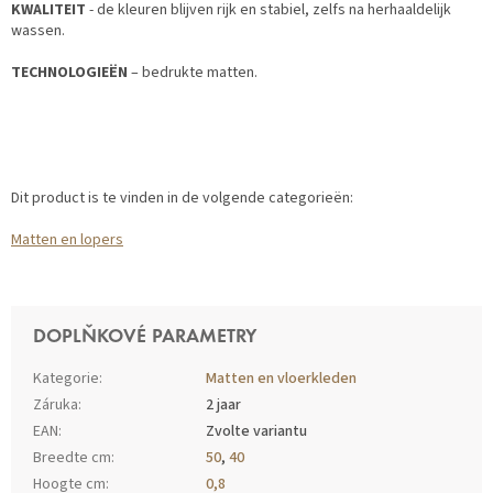
KWALITEIT
- de kleuren blijven rijk en stabiel, zelfs na herhaaldelijk
wassen.
TECHNOLOGIEËN
– bedrukte matten.
Dit product is te vinden in de volgende categorieën:
Matten en lopers
DOPLŇKOVÉ PARAMETRY
Kategorie
:
Matten en vloerkleden
Záruka
:
2 jaar
EAN
:
Zvolte variantu
Breedte cm
:
50
,
40
Hoogte cm
:
0,8