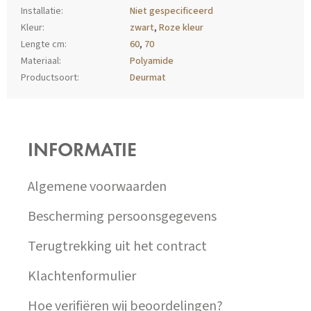
Installatie
:
Niet gespecificeerd
Kleur
:
zwart
,
Roze kleur
Lengte cm
:
60
,
70
Materiaal
:
Polyamide
Productsoort
:
Deurmat
Z
Á
P
INFORMATIE
A
T
Í
Algemene voorwaarden
Bescherming persoonsgegevens
Terugtrekking uit het contract
Klachtenformulier
Hoe verifiëren wij beoordelingen?