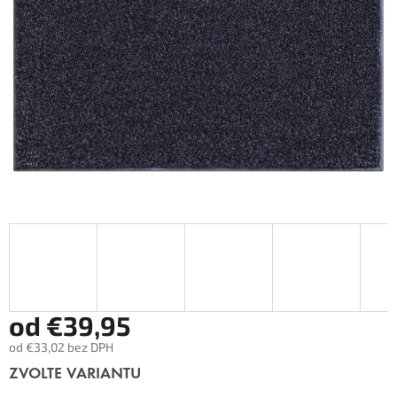
od
€39,95
od
€33,02
bez DPH
Měrná
ZVOLTE VARIANTU
cena: