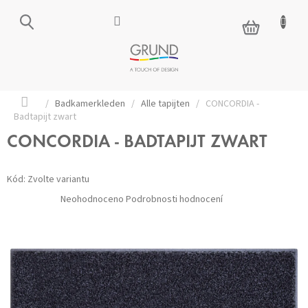
Přejít
na
NÁKUPNÍ
obsah
KOŠÍK
Domů
/
Badkamerkleden
/
Alle tapijten
/
CONCORDIA -
Badtapijt zwart
CONCORDIA - BADTAPIJT ZWART
Kód:
Zvolte variantu
Průměrné
Neohodnoceno
Podrobnosti hodnocení
hodnocení
produktu
je
0,0
z 5
hvězdiček.