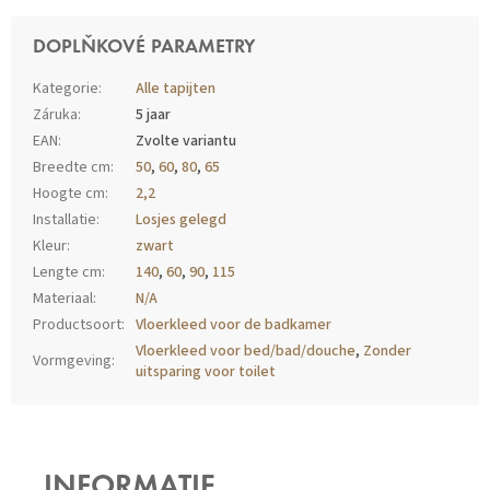
DOPLŇKOVÉ PARAMETRY
Kategorie
:
Alle tapijten
Záruka
:
5 jaar
EAN
:
Zvolte variantu
Breedte cm
:
50
,
60
,
80
,
65
Hoogte cm
:
2,2
Installatie
:
Losjes gelegd
Kleur
:
zwart
Lengte cm
:
140
,
60
,
90
,
115
Materiaal
:
N/A
Productsoort
:
Vloerkleed voor de badkamer
Vloerkleed voor bed/bad/douche
,
Zonder
Vormgeving
:
uitsparing voor toilet
Z
Á
P
INFORMATIE
A