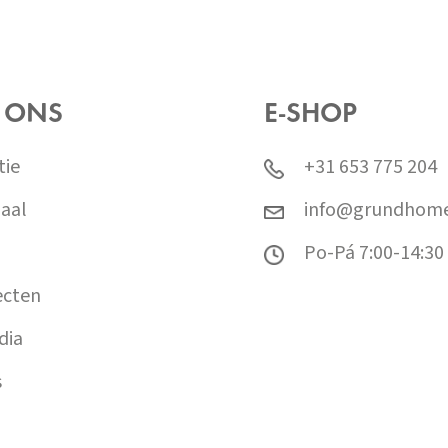
 ONS
E-SHOP
tie
+31 653 775 204
aal
info@grundhome
Po-Pá 7:00-14:30
ecten
dia
s