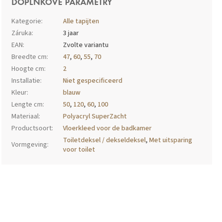
DOPLŇKOVÉ PARAMETRY
Kategorie
:
Alle tapijten
Záruka
:
3 jaar
EAN
:
Zvolte variantu
Breedte cm
:
47
,
60
,
55
,
70
Hoogte cm
:
2
Installatie
:
Niet gespecificeerd
Kleur
:
blauw
Lengte cm
:
50
,
120
,
60
,
100
Materiaal
:
Polyacryl SuperZacht
Productsoort
:
Vloerkleed voor de badkamer
Toiletdeksel / dekseldeksel
,
Met uitsparing
Vormgeving
:
voor toilet