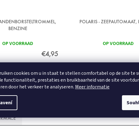
 TANDENBORSTELTROMMEL,
POLARIS - ZEEPAUTOMAAT,
BENZINE
OP VOORRAAD
OP VOORRAAD
€4,95
ruiken cookies om u in staat te stellen comfortabel op de site te 
DETAIL
DETAIL
e functionaliteit, prestaties en bruikbaarheid van de site voortdu
ren door het verkeer te analyseren.
Meer informatie
avení
Souh
ORMACE