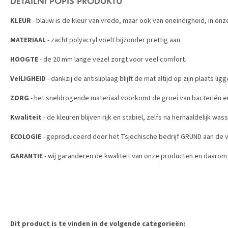
DETAILNÍ POPIS PRODUKTU
KLEUR
- blauw is de kleur van vrede, maar ook van oneindigheid, in on
MATERIAAL
- zacht polyacryl voelt bijzonder prettig aan.
HOOGTE
- de 20 mm lange vezel zorgt voor veel comfort.
VeILIGHEID
- dankzij de antisliplaag blijft de mat altijd op zijn plaats ligg
ZORG
- het sneldrogende materiaal voorkomt de groei van bacteriën en
Kwaliteit
- de kleuren blijven rijk en stabiel, zelfs na herhaaldelijk was
ECOLOGIE
- geproduceerd door het Tsjechische bedrijf GRUND aan de 
GARANTIE
- wij garanderen de kwaliteit van onze producten en daarom 
Dit product is te vinden in de volgende categorieën: