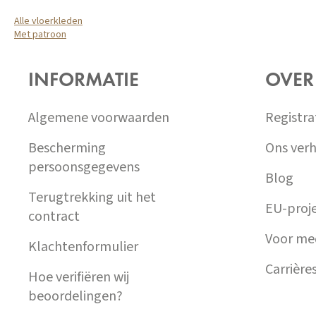
Alle vloerkleden
Met patroon
Z
Á
INFORMATIE
OVER
P
A
T
Algemene voorwaarden
Registra
Í
Bescherming
Ons verh
persoonsgegevens
Blog
Terugtrekking uit het
EU-proj
contract
Voor me
Klachtenformulier
Carrière
Hoe verifiëren wij
beoordelingen?