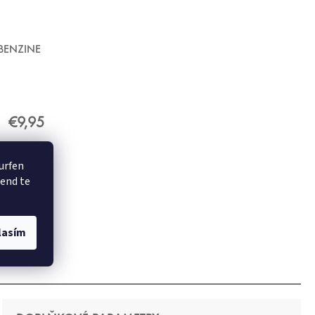
 BENZINE
€9,95
surfen
rend te
lasím