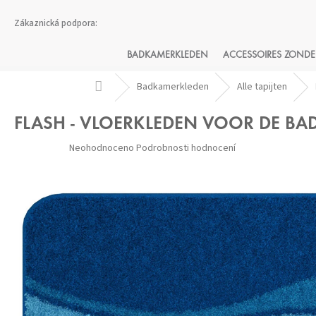
Přejít
na
obsah
BADKAMERKLEDEN
ACCESSOIRES ZONDE
Domů
Badkamerkleden
Alle tapijten
FLASH - VLOERKLEDEN VOOR DE B
Průměrné
Neohodnoceno
Podrobnosti hodnocení
hodnocení
produktu
je
0,0
z 5
hvězdiček.