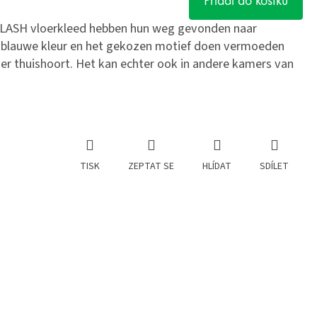
Přidat do košíku
FLASH vloerkleed hebben hun weg gevonden naar
De blauwe kleur en het gekozen motief doen vermoeden
mer thuishoort. Het kan echter ook in andere kamers van
TISK
ZEPTAT SE
HLÍDAT
SDÍLET