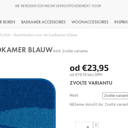
WE BEREIDEN EEN NIEUW VERKOOPEVENEMENT VOOR
HLEDAT
R BOREN
BADKAMER ACCESSOIRES
WOONACCESSOIRES
INSPIRA
FLASH - Vloerkleden voor de badkamer blauw
ADKAMER BLAUW
Kód:
Zvolte variantu
od
€23,95
od
€19,79
bez DPH
Měrná
ZVOLTE VARIANTU
cena:
Maat
Můžeme doručit do:
Zvolte varian