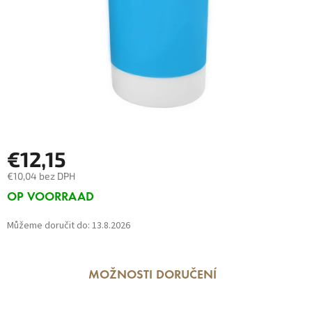
€12,15
€10,04 bez DPH
Měrná
OP VOORRAAD
cena:
Můžeme doručit do:
13.8.2026
MOŽNOSTI DORUČENÍ