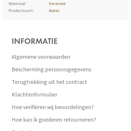
Materiaal
:
Keramiek
Productsoort
:
Beker
Z
Á
P
INFORMATIE
A
T
Í
Algemene voorwaarden
Bescherming persoonsgegevens
Terugtrekking uit het contract
Klachtenformulier
Hoe verifiëren wij beoordelingen?
Hoe kan ik goederen retourneren?