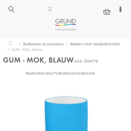
Přejít
na
NÁKUPNÍ
obsah
KOŠÍK
Domů
/
Badkamer accessoires
/
Bekers voor tandenborstels
/
GUM - Mok, blauw
GUM - MOK, BLAUW
Kód:
Z504778
Průměrné
Neohodnoceno
Podrobnosti hodnocení
hodnocení
produktu
je
0,0
z 5
hvězdiček.