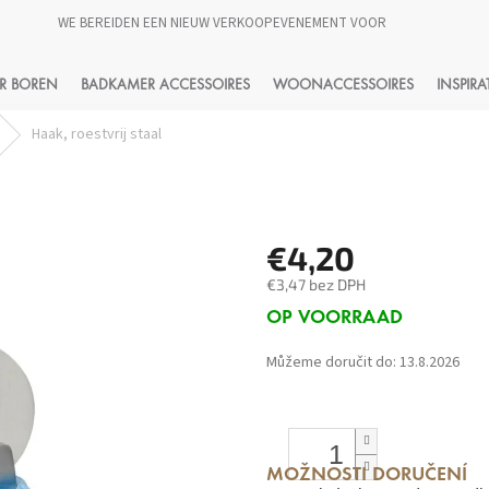
WE BEREIDEN EEN NIEUW VERKOOPEVENEMENT VOOR
HLEDAT
R BOREN
BADKAMER ACCESSOIRES
WOONACCESSOIRES
INSPIRA
Haak, roestvrij staal
€4,20
€3,47 bez DPH
Měrná
OP VOORRAAD
cena:
Můžeme doručit do:
13.8.2026
MOŽNOSTI DORUČENÍ