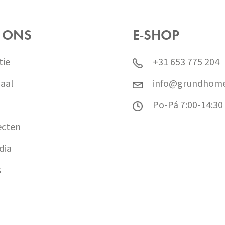
 ONS
E-SHOP
tie
+31 653 775 204
aal
info@grundhome
Po-Pá 7:00-14:30
ecten
dia
s