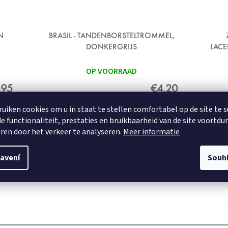
N
BRASIL - TANDENBORSTELTROMMEL,
DONKERGRIJS
LACE
OP VOORRAAD
,95
€4,20
ruiken cookies om u in staat te stellen comfortabel op de site te 
e functionaliteit, prestaties en bruikbaarheid van de site voortdu
DETAIL
ren door het verkeer te analyseren.
Meer informatie
avení
Souh