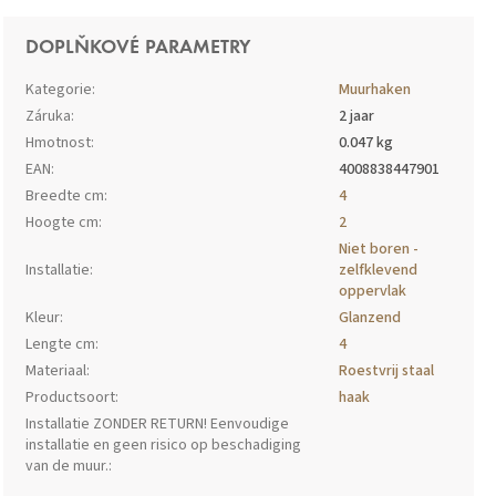
DOPLŇKOVÉ PARAMETRY
Kategorie
:
Muurhaken
Záruka
:
2 jaar
Hmotnost
:
0.047 kg
EAN
:
4008838447901
Breedte cm
:
4
Hoogte cm
:
2
Niet boren -
Installatie
:
zelfklevend
oppervlak
Kleur
:
Glanzend
Lengte cm
:
4
Materiaal
:
Roestvrij staal
Productsoort
:
haak
Installatie ZONDER RETURN! Eenvoudige
installatie en geen risico op beschadiging
van de muur.
: