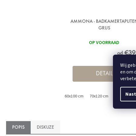
AMMONA - BADKAMERTAPIJTE
GRIJS
OP VOORRAAD
€39
od
Wij geb
en om d
DETAIL
verbete
Nast
60x100 cm
70x120 cm
50x60 cm
POPIS
DISKUZE