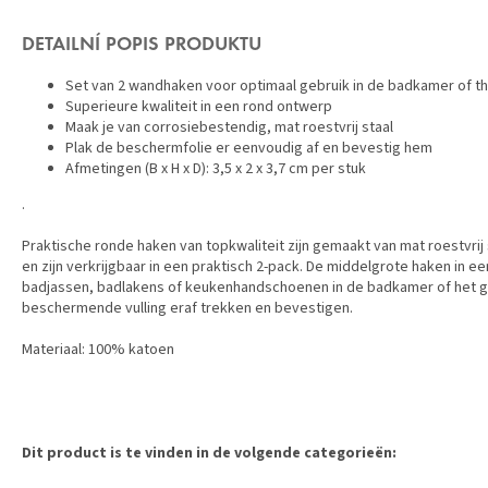
DETAILNÍ POPIS PRODUKTU
Set van 2 wandhaken voor optimaal gebruik in de badkamer of th
Superieure kwaliteit in een rond ontwerp
Maak je van corrosiebestendig, mat roestvrij staal
Plak de beschermfolie er eenvoudig af en bevestig hem
Afmetingen (B x H x D): 3,5 x 2 x 3,7 cm per stuk
.
Praktische ronde haken van topkwaliteit zijn gemaakt van mat roestvrij
en zijn verkrijgbaar in een praktisch 2-pack. De middelgrote haken in
badjassen, badlakens of keukenhandschoenen in de badkamer of het ga
beschermende vulling eraf trekken en bevestigen.
Materiaal: 100% katoen
Dit product is te vinden in de volgende categorieën: