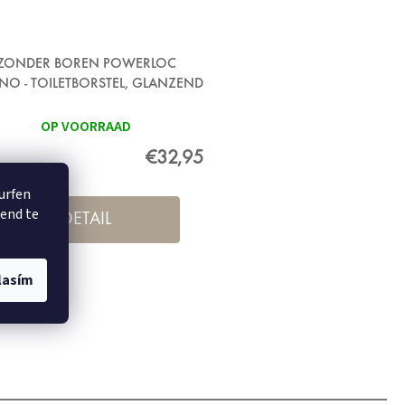
ZONDER BOREN POWERLOC
NO - TOILETBORSTEL, GLANZEND
METAAL
OP VOORRAAD
€32,95
surfen
rend te
DETAIL
lasím