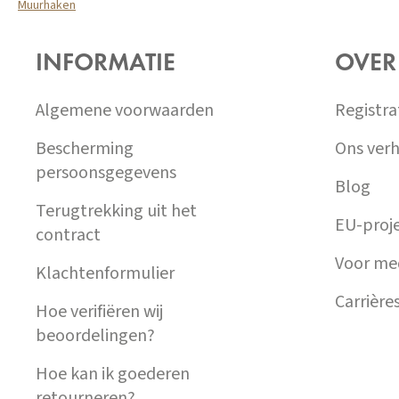
Muurhaken
Z
Á
INFORMATIE
OVER
P
A
T
Algemene voorwaarden
Registra
Í
Bescherming
Ons verh
persoonsgegevens
Blog
Terugtrekking uit het
EU-proj
contract
Voor me
Klachtenformulier
Carrière
Hoe verifiëren wij
beoordelingen?
Hoe kan ik goederen
retourneren?