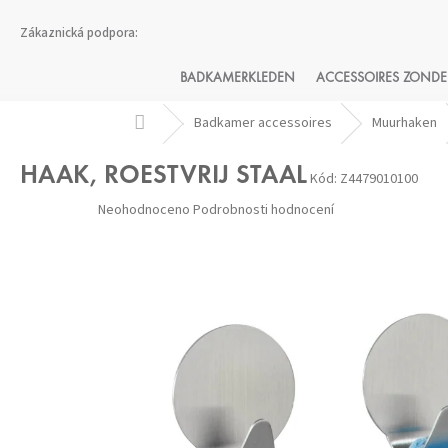
Přejít
na
obsah
BADKAMERKLEDEN
ACCESSOIRES ZONDE
Domů
Badkamer accessoires
Muurhaken
HAAK, ROESTVRIJ STAAL
Kód:
Z4479010100
Průměrné
Neohodnoceno
Podrobnosti hodnocení
hodnocení
produktu
je
0,0
z 5
hvězdiček.