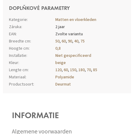
DOPLŇKOVÉ PARAMETRY
Kategorie
:
Matten en vloerkleden
Záruka
:
2 jaar
EAN
:
Zvolte variantu
Breedte cm
:
50
,
60
,
90
,
40
,
75
Hoogte cm
:
0,8
Installatie
:
Niet gespecificeerd
Kleur
:
beige
Lengte cm
:
120
,
60
,
150
,
180
,
70
,
85
Materiaal
:
Polyamide
Productsoort
:
Deurmat
Z
Á
P
INFORMATIE
A
T
Í
Algemene voorwaarden