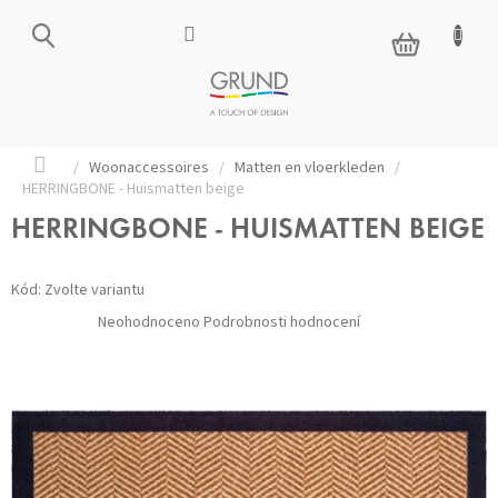
Přejít
na
NÁKUPNÍ
obsah
KOŠÍK
Domů
/
Woonaccessoires
/
Matten en vloerkleden
/
HERRINGBONE - Huismatten beige
HERRINGBONE - HUISMATTEN BEIGE
Kód:
Zvolte variantu
Průměrné
Neohodnoceno
Podrobnosti hodnocení
hodnocení
produktu
je
0,0
z 5
hvězdiček.