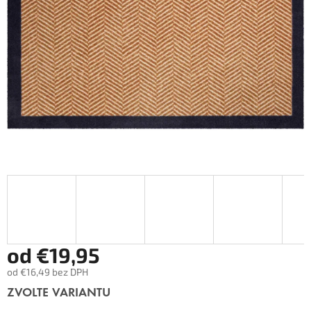
od
€19,95
od
€16,49
bez DPH
Měrná
ZVOLTE VARIANTU
cena: