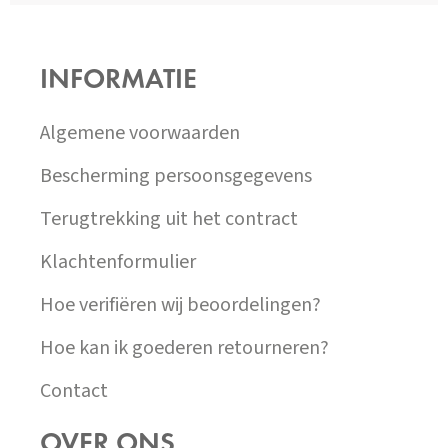
Z
Á
P
INFORMATIE
A
T
Í
Algemene voorwaarden
Bescherming persoonsgegevens
Terugtrekking uit het contract
Klachtenformulier
Hoe verifiëren wij beoordelingen?
Hoe kan ik goederen retourneren?
Contact
OVER ONS