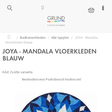
Přejít
na
NÁKUPNÍ
obsah
KOŠÍK
Domů
/
Badkamerkleden
/
Alle tapijten
/
JOYA - Mandala
vloerkleden blauw
JOYA - MANDALA VLOERKLEDEN
BLAUW
Kód:
Zvolte variantu
Průměrné
Neohodnoceno
Podrobnosti hodnocení
hodnocení
produktu
je
0,0
z 5
hvězdiček.