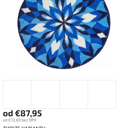
od
€87,95
od
€72,69
bez DPH
Měrná