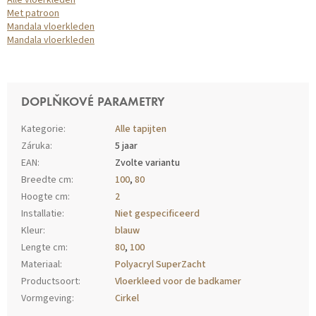
Alle vloerkleden
Met patroon
Mandala vloerkleden
Mandala vloerkleden
DOPLŇKOVÉ PARAMETRY
Kategorie
:
Alle tapijten
Záruka
:
5 jaar
EAN
:
Zvolte variantu
Breedte cm
:
100
,
80
Hoogte cm
:
2
Installatie
:
Niet gespecificeerd
Kleur
:
blauw
Lengte cm
:
80
,
100
Materiaal
:
Polyacryl SuperZacht
Productsoort
:
Vloerkleed voor de badkamer
Vormgeving
:
Cirkel