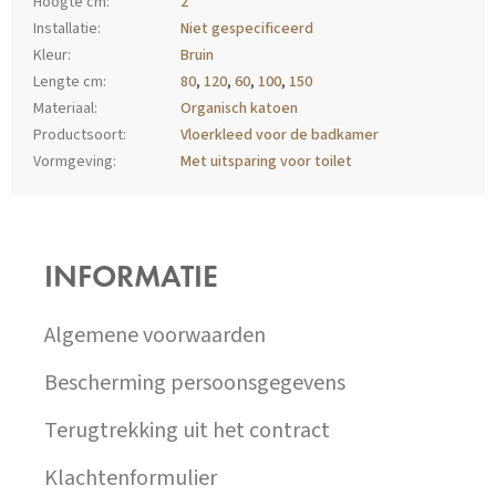
Hoogte cm
:
2
Installatie
:
Niet gespecificeerd
Kleur
:
Bruin
Lengte cm
:
80
,
120
,
60
,
100
,
150
Materiaal
:
Organisch katoen
Productsoort
:
Vloerkleed voor de badkamer
Vormgeving
:
Met uitsparing voor toilet
Z
Á
P
INFORMATIE
A
T
Í
Algemene voorwaarden
Bescherming persoonsgegevens
Terugtrekking uit het contract
Klachtenformulier