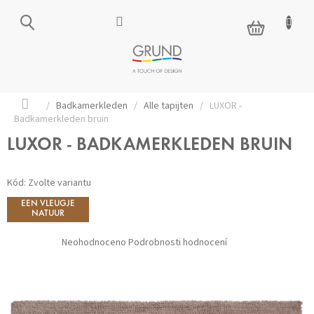
Přejít
na
NÁKUPNÍ
obsah
KOŠÍK
Domů
/
Badkamerkleden
/
Alle tapijten
/
LUXOR -
Badkamerkleden bruin
LUXOR - BADKAMERKLEDEN BRUIN
Kód:
Zvolte variantu
EEN VLEUGJE
NATUUR
Průměrné
Neohodnoceno
Podrobnosti hodnocení
hodnocení
produktu
je
0,0
z 5
hvězdiček.