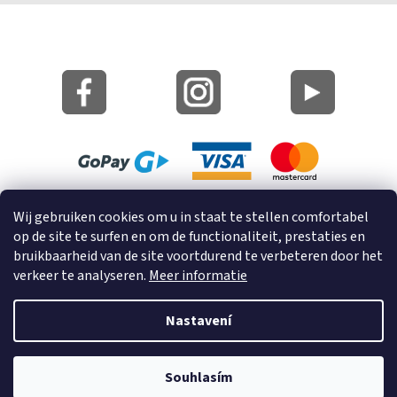
Site Kaart
Wij gebruiken cookies om u in staat te stellen comfortabel
Informatie over cookies
op de site te surfen en om de functionaliteit, prestaties en
bruikbaarheid van de site voortdurend te verbeteren door het
© 2023 GRUND a.s.
verkeer te analyseren.
Meer informatie
Nastavení
Vytvořil Shoptet
Souhlasím
Copyright 2026
GrundHome.nl
. Všechna práva vyhrazena.