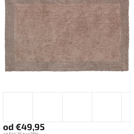
od
€49,95
od
€41,28
bez DPH