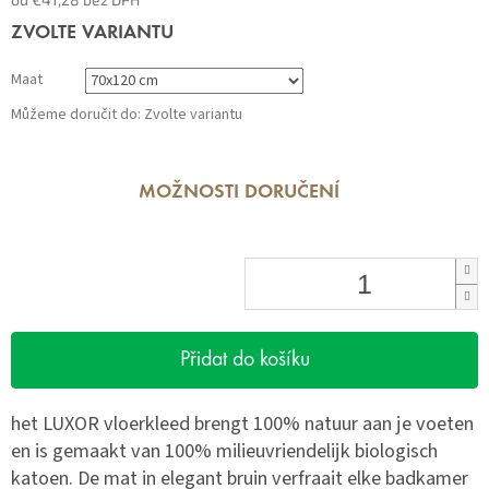
Měrná
ZVOLTE VARIANTU
cena:
Maat
Můžeme doručit do:
Zvolte variantu
MOŽNOSTI DORUČENÍ
Přidat do košíku
het LUXOR vloerkleed brengt 100% natuur aan je voeten
en is gemaakt van 100% milieuvriendelijk biologisch
katoen. De mat in elegant bruin verfraait elke badkamer