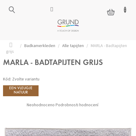
Přejít
na
NÁKUPNÍ
obsah
KOŠÍK
Domů
/
Badkamerkleden
/
Alle tapijten
/
MARLA - Badtapijten
grijs
MARLA - BADTAPIJTEN GRIJS
Kód:
Zvolte variantu
EEN VLEUGJE
NATUUR
Průměrné
Neohodnoceno
Podrobnosti hodnocení
hodnocení
produktu
je
0,0
z 5
hvězdiček.