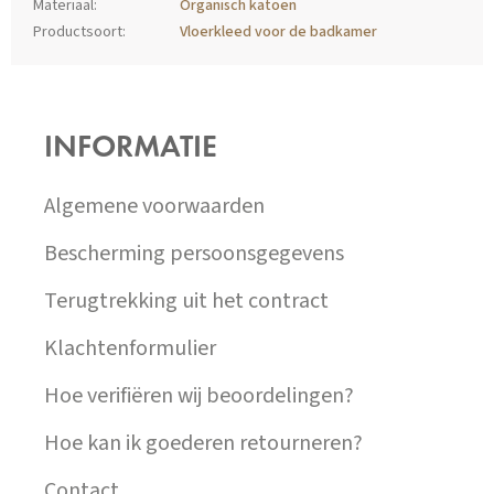
Materiaal
:
Organisch katoen
Productsoort
:
Vloerkleed voor de badkamer
Z
Á
P
INFORMATIE
A
T
Í
Algemene voorwaarden
Bescherming persoonsgegevens
Terugtrekking uit het contract
Klachtenformulier
Hoe verifiëren wij beoordelingen?
Hoe kan ik goederen retourneren?
Contact