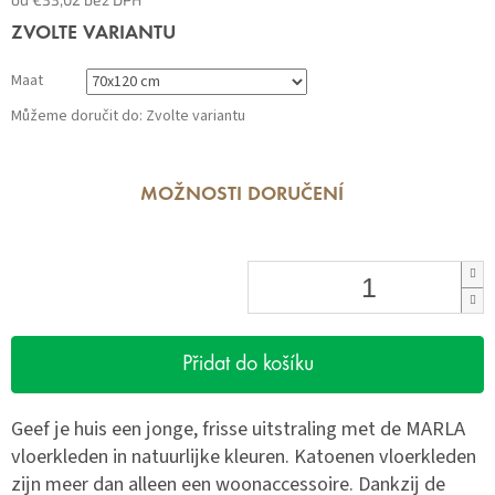
Měrná
ZVOLTE VARIANTU
cena:
Maat
Můžeme doručit do:
Zvolte variantu
MOŽNOSTI DORUČENÍ
Přidat do košíku
Geef je huis een jonge, frisse uitstraling met de MARLA
vloerkleden in natuurlijke kleuren. Katoenen vloerkleden
zijn meer dan alleen een woonaccessoire. Dankzij de