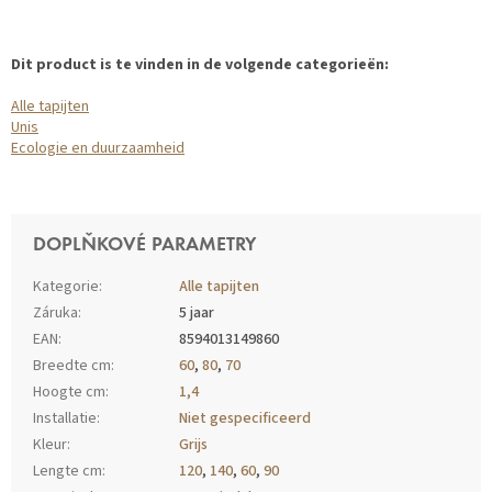
Dit product is te vinden in de volgende categorieën:
Alle tapijten
Unis
Ecologie en duurzaamheid
DOPLŇKOVÉ PARAMETRY
Kategorie
:
Alle tapijten
Záruka
:
5 jaar
EAN
:
8594013149860
Breedte cm
:
60
,
80
,
70
Hoogte cm
:
1,4
Installatie
:
Niet gespecificeerd
Kleur
:
Grijs
Lengte cm
:
120
,
140
,
60
,
90