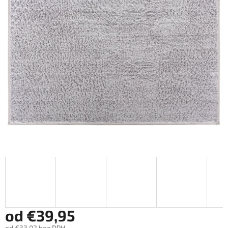
od
€39,95
od
€33,02
bez DPH