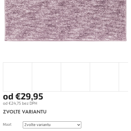
od
€29,95
od
€24,75
bez DPH
Měrná
ZVOLTE VARIANTU
cena:
Maat