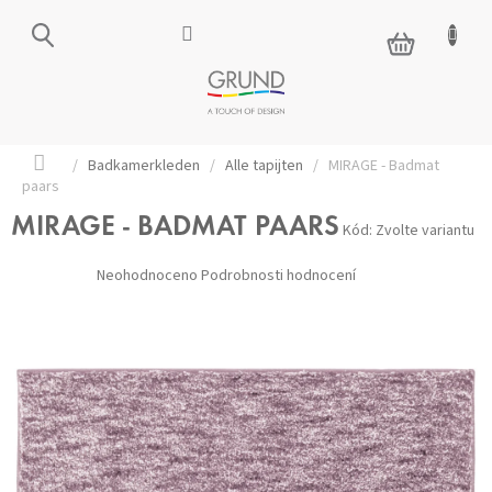
Přejít
na
NÁKUPNÍ
obsah
KOŠÍK
Domů
/
Badkamerkleden
/
Alle tapijten
/
MIRAGE - Badmat
paars
MIRAGE - BADMAT PAARS
Kód:
Zvolte variantu
Průměrné
Neohodnoceno
Podrobnosti hodnocení
hodnocení
produktu
je
0,0
z 5
hvězdiček.