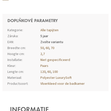
DOPLŇKOVÉ PARAMETRY
Kategorie
:
Alle tapijten
Záruka
:
5 jaar
EAN
:
Zvolte variantu
Breedte cm
:
50
,
60
,
70
Hoogte cm
:
2,7
Installatie
:
Niet gespecificeerd
Kleur
:
Paars
Lengte cm
:
120
,
60
,
100
Materiaal
:
Polyester LuxurySoft
Productsoort
:
Vloerkleed voor de badkamer
Z
Á
P
INFORMATIE
A