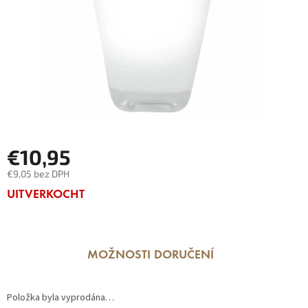
€10,95
€9,05 bez DPH
Měrná
UITVERKOCHT
cena:
MOŽNOSTI DORUČENÍ
Položka byla vyprodána…