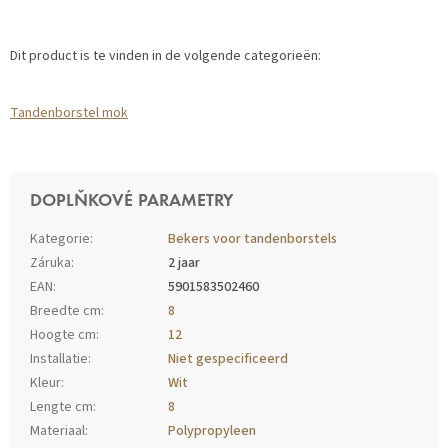
Dit product is te vinden in de volgende categorieën:
Tandenborstel mok
DOPLŇKOVÉ PARAMETRY
Kategorie
:
Bekers voor tandenborstels
Záruka
:
2 jaar
EAN
:
5901583502460
Breedte cm
:
8
Hoogte cm
:
12
Installatie
:
Niet gespecificeerd
Kleur
:
Wit
Lengte cm
:
8
Materiaal
:
Polypropyleen