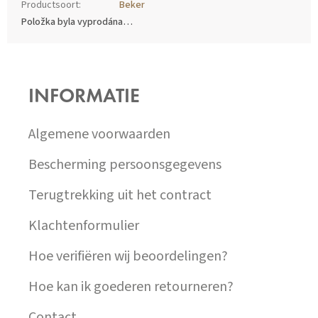
Productsoort
:
Beker
Položka byla vyprodána…
Z
Á
P
INFORMATIE
A
T
Í
Algemene voorwaarden
Bescherming persoonsgegevens
Terugtrekking uit het contract
Klachtenformulier
Hoe verifiëren wij beoordelingen?
Hoe kan ik goederen retourneren?
Contact