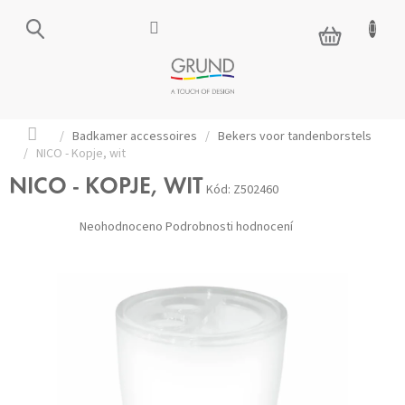
Přejít
na
NÁKUPNÍ
obsah
KOŠÍK
Domů
/
Badkamer accessoires
/
Bekers voor tandenborstels
/
NICO - Kopje, wit
NICO - KOPJE, WIT
Kód:
Z502460
Průměrné
Neohodnoceno
Podrobnosti hodnocení
hodnocení
produktu
je
0,0
z 5
hvězdiček.