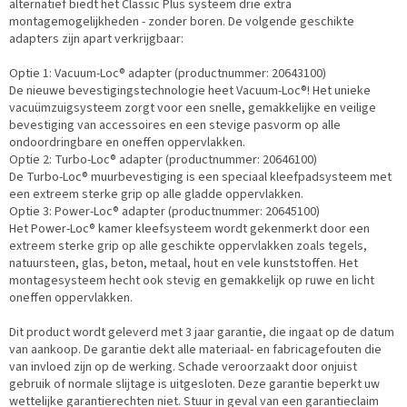
alternatief biedt het Classic Plus systeem drie extra
montagemogelijkheden - zonder boren. De volgende geschikte
adapters zijn apart verkrijgbaar:
Optie 1: Vacuum-Loc® adapter (productnummer: 20643100)
De nieuwe bevestigingstechnologie heet Vacuum-Loc®! Het unieke
vacuümzuigsysteem zorgt voor een snelle, gemakkelijke en veilige
bevestiging van accessoires en een stevige pasvorm op alle
ondoordringbare en oneffen oppervlakken.
Optie 2: Turbo-Loc® adapter (productnummer: 20646100)
De Turbo-Loc® muurbevestiging is een speciaal kleefpadsysteem met
een extreem sterke grip op alle gladde oppervlakken.
Optie 3: Power-Loc® adapter (productnummer: 20645100)
Het Power-Loc® kamer kleefsysteem wordt gekenmerkt door een
extreem sterke grip op alle geschikte oppervlakken zoals tegels,
natuursteen, glas, beton, metaal, hout en vele kunststoffen. Het
montagesysteem hecht ook stevig en gemakkelijk op ruwe en licht
oneffen oppervlakken.
Dit product wordt geleverd met 3 jaar garantie, die ingaat op de datum
van aankoop. De garantie dekt alle materiaal- en fabricagefouten die
van invloed zijn op de werking. Schade veroorzaakt door onjuist
gebruik of normale slijtage is uitgesloten. Deze garantie beperkt uw
wettelijke garantierechten niet. Stuur in geval van een garantieclaim