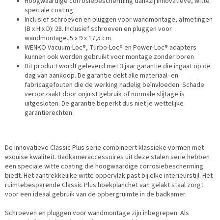
Hoogwaardige corrosiebescherming dankzij innovatieve, witte
speciale coating
Inclusief schroeven en pluggen voor wandmontage, afmetingen
(B x H x D): 28. Inclusief schroeven en pluggen voor
wandmontage. 5 x 9 x 17,5 cm
WENKO Vacuum-Loc®, Turbo-Loc® en Power-Loc® adapters
kunnen ook worden gebruikt voor montage zonder boren
Dit product wordt geleverd met 3 jaar garantie die ingaat op de
dag van aankoop. De garantie dekt alle materiaal- en
fabricagefouten die de werking nadelig beïnvloeden. Schade
veroorzaakt door onjuist gebruik of normale slijtage is
uitgesloten. De garantie beperkt dus niet je wettelijke
garantierechten.
De innovatieve Classic Plus serie combineert klassieke vormen met
exquise kwaliteit. Badkameraccessoires uit deze stalen serie hebben
een speciale witte coating die hoogwaardige corrosiebescherming
biedt. Het aantrekkelijke witte oppervlak past bij elke interieurstijl. Het
ruimtebesparende Classic Plus hoekplanchet van gelakt staal zorgt
voor een ideaal gebruik van de opbergruimte in de badkamer.
Schroeven en pluggen voor wandmontage zijn inbegrepen. Als