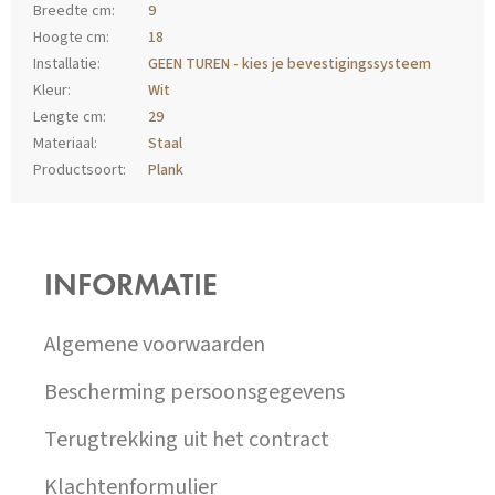
Breedte cm
:
9
Hoogte cm
:
18
Installatie
:
GEEN TUREN - kies je bevestigingssysteem
Kleur
:
Wit
Lengte cm
:
29
Materiaal
:
Staal
Productsoort
:
Plank
Z
Á
P
INFORMATIE
A
T
Í
Algemene voorwaarden
Bescherming persoonsgegevens
Terugtrekking uit het contract
Klachtenformulier