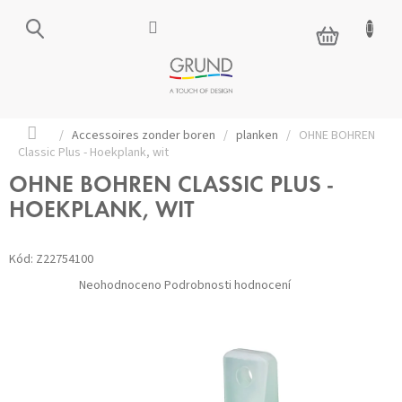
Přejít
na
NÁKUPNÍ
obsah
KOŠÍK
Domů
/
Accessoires zonder boren
/
planken
/
OHNE BOHREN
Classic Plus - Hoekplank, wit
OHNE BOHREN CLASSIC PLUS -
HOEKPLANK, WIT
Kód:
Z22754100
Průměrné
Neohodnoceno
Podrobnosti hodnocení
hodnocení
produktu
je
0,0
z 5
hvězdiček.