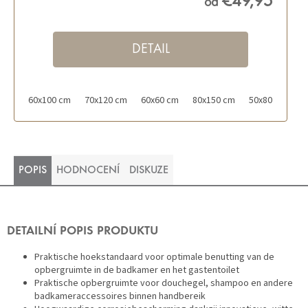
€49,95
od
DETAIL
60x100 cm
70x120 cm
60x60 cm
80x150 cm
50x80 cm
POPIS
HODNOCENÍ
DISKUZE
DETAILNÍ POPIS PRODUKTU
Praktische hoekstandaard voor optimale benutting van de
opbergruimte in de badkamer en het gastentoilet
Praktische opbergruimte voor douchegel, shampoo en andere
badkameraccessoires binnen handbereik