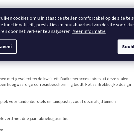
ruiken cookies om u in staat te stellen comfortabel op de site te 
orstels en tandpasta, afmetingen (B x H x D): 8 x 11 x 10 cm
e functionaliteit, prestaties en bruikbaarheid van de site voortdu
peciale coating
ren door het verkeer te analyseren.
Meer informatie
bo-Loc® en Power-Loc® adapters
avení
Souh
 dag van aankoop. De garantie dekt alle materiaal- en fabricagefouten die
gebruik of normale slijtage is uitgesloten. De garantie beperkt dus niet je
rmen met geselecteerde kwaliteit. Badkameraccessoires uit deze stalen
e een hoogwaardige corrosiebescherming biedt. Het aantrekkelijke design
plek voor tandenborstels en tandpasta, zodat deze altijd binnen
everd met drie jaar fabrieksgarantie.
en.