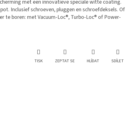
herming met een innovatieve speciale witte coating.
 pot. Inclusief schroeven, pluggen en schroefdeksels. Of
der te boren: met Vacuum-Loc®, Turbo-Loc® of Power-
TISK
ZEPTAT SE
HLÍDAT
SDÍLET