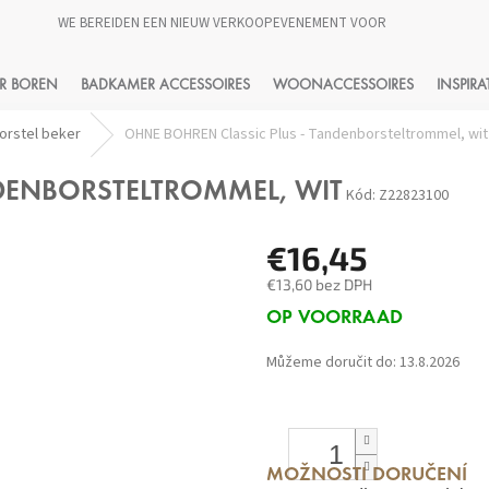
WE BEREIDEN EEN NIEUW VERKOOPEVENEMENT VOOR
HLEDAT
R BOREN
BADKAMER ACCESSOIRES
WOONACCESSOIRES
INSPIRA
orstel beker
OHNE BOHREN Classic Plus - Tandenborsteltrommel, wit
NDENBORSTELTROMMEL, WIT
Kód:
Z22823100
€16,45
€13,60 bez DPH
Měrná
OP VOORRAAD
cena:
Můžeme doručit do:
13.8.2026
MOŽNOSTI DORUČENÍ