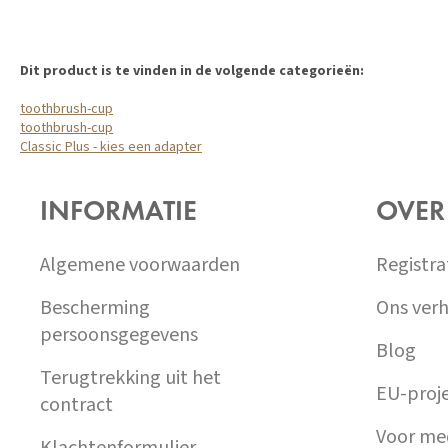
Dit product is te vinden in de volgende categorieën:
toothbrush-cup
toothbrush-cup
Classic Plus - kies een adapter
Z
Á
INFORMATIE
OVER
P
A
T
Algemene voorwaarden
Registra
Í
Bescherming
Ons verh
persoonsgegevens
Blog
Terugtrekking uit het
EU-proj
contract
Voor me
Klachtenformulier