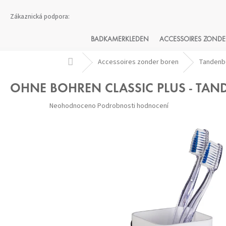
Přejít
na
obsah
BADKAMERKLEDEN
ACCESSOIRES ZONDE
Domů
Accessoires zonder boren
Tandenb
OHNE BOHREN CLASSIC PLUS - TA
Průměrné
Neohodnoceno
Podrobnosti hodnocení
hodnocení
produktu
je
0,0
z 5
hvězdiček.