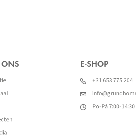
 ONS
E-SHOP
tie
+31 653 775 204
aal
info@grundhome
Po-Pá 7:00-14:30
ecten
dia