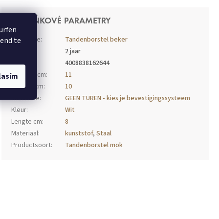
DOPLŇKOVÉ PARAMETRY
surfen
Kategorie
:
Tandenborstel beker
rend te
Záruka
:
2 jaar
EAN
:
4008838162644
Breedte cm
:
11
lasím
Hoogte cm
:
10
Installatie
:
GEEN TUREN - kies je bevestigingssysteem
Kleur
:
Wit
Lengte cm
:
8
Materiaal
:
kunststof
,
Staal
Productsoort
:
Tandenborstel mok