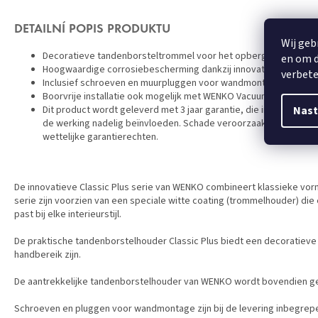
DETAILNÍ POPIS PRODUKTU
Wij geb
Decoratieve tandenborsteltrommel voor het opbergen van tandenb
en om d
Hoogwaardige corrosiebescherming dankzij innovatieve, witte s
verbete
Inclusief schroeven en muurpluggen voor wandmontage
Boorvrije installatie ook mogelijk met WENKO Vacuum-Loc®, Tur
Nast
Dit product wordt geleverd met 3 jaar garantie, die ingaat op de
de werking nadelig beïnvloeden. Schade veroorzaakt door onjuist 
wettelijke garantierechten.
De innovatieve Classic Plus serie van WENKO combineert klassieke vo
serie zijn voorzien van een speciale witte coating (trommelhouder) di
past bij elke interieurstijl.
De praktische tandenborstelhouder Classic Plus biedt een decoratieve 
handbereik zijn.
De aantrekkelijke tandenborstelhouder van WENKO wordt bovendien gel
Schroeven en pluggen voor wandmontage zijn bij de levering inbegrep