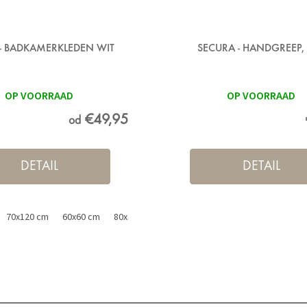
- BADKAMERKLEDEN WIT
SECURA - HANDGREEP,
OP VOORRAAD
OP VOORRAAD
€49,95
od
DETAIL
DETAIL
70x120 cm
60x60 cm
80x150 cm
50x80 cm