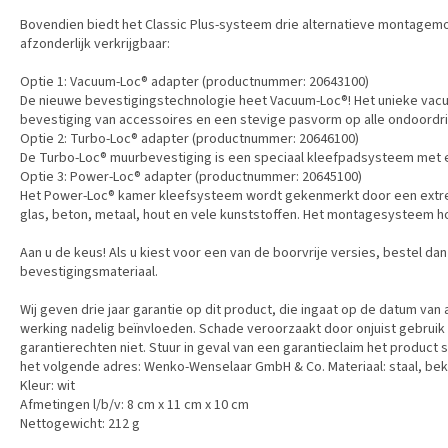
Bovendien biedt het Classic Plus-systeem drie alternatieve montagemo
afzonderlijk verkrijgbaar:
Optie 1: Vacuum-Loc® adapter (productnummer: 20643100)
De nieuwe bevestigingstechnologie heet Vacuum-Loc®! Het unieke vacu
bevestiging van accessoires en een stevige pasvorm op alle ondoordr
Optie 2: Turbo-Loc® adapter (productnummer: 20646100)
De Turbo-Loc® muurbevestiging is een speciaal kleefpadsysteem met e
Optie 3: Power-Loc® adapter (productnummer: 20645100)
Het Power-Loc® kamer kleefsysteem wordt gekenmerkt door een extreem
glas, beton, metaal, hout en vele kunststoffen. Het montagesysteem ho
Aan u de keus! Als u kiest voor een van de boorvrije versies, bestel 
bevestigingsmateriaal.
Wij geven drie jaar garantie op dit product, die ingaat op de datum van
werking nadelig beïnvloeden. Schade veroorzaakt door onjuist gebruik o
garantierechten niet. Stuur in geval van een garantieclaim het produc
het volgende adres: Wenko-Wenselaar GmbH & Co. Materiaal: staal, bek
Kleur: wit
Afmetingen l/b/v: 8 cm x 11 cm x 10 cm
Nettogewicht: 212 g