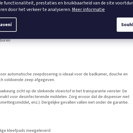
e functionaliteit, prestaties en bruikbaarheid van de site voortdu
ren door het verkeer te analyseren.
Meer informatie
avení
Souh
 boren
oor automatische zeepdosering is ideaal voor de badkamer, douche en
sch voldoende zeep afgegeven.
keurig zicht op de slinkende vloeistof in het transparante venster. De
ruikt voor desinfecterende middelen. Zorg ervoor dat de dispenser niet
mettingsmiddel, enz.). Dergelijke gevallen vallen niet onder de garantie.
ijdige kleefpads meegeleverd