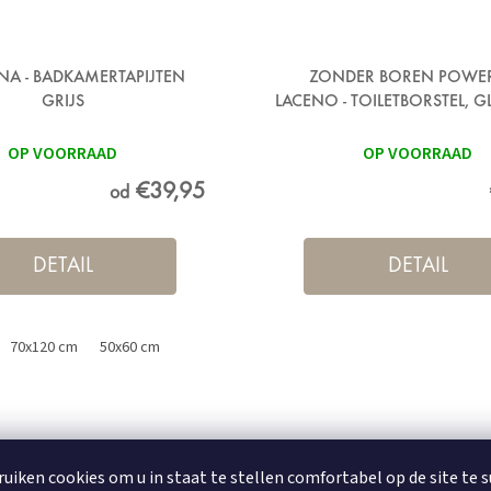
 - BADKAMERTAPIJTEN
ZONDER BOREN POWE
GRIJS
LACENO - TOILETBORSTEL, 
METAAL
OP VOORRAAD
OP VOORRAAD
€39,95
od
DETAIL
DETAIL
70x120 cm
50x60 cm
ruiken cookies om u in staat te stellen comfortabel op de site te 