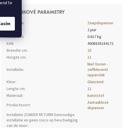
rend te
DOPLŇKOVÉ PARAMETRY
Kategorie
:
Zeepdispenser
lasím
Záruka
:
2 jaar
Hmotnost
:
0.617 kg
EAN
:
4008838184172
Breedte cm
:
23
Hoogte cm
:
11
Niet boren -
Installatie
:
zelfklevend
oppervlak
Kleur
:
Glanzend
Lengte cm
:
11
Materiaal
:
kunststof
Aanraakloze
Productsoort
:
dispenser
Installatie ZONDER RETURN! Eenvoudige
installatie en geen risico op beschadiging
van de muur.
: