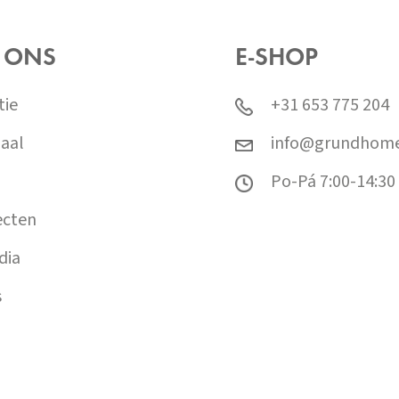
 ONS
E-SHOP
tie
+31 653 775 204
aal
info@grundhome
Po-Pá 7:00-14:30
ecten
dia
s