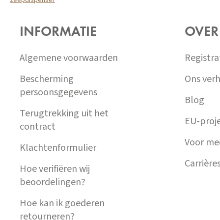
zeepdispenser
Z
Á
INFORMATIE
OVER
P
A
T
Algemene voorwaarden
Registra
Í
Bescherming
Ons verh
persoonsgegevens
Blog
Terugtrekking uit het
EU-proj
contract
Voor me
Klachtenformulier
Carrière
Hoe verifiëren wij
beoordelingen?
Hoe kan ik goederen
retourneren?