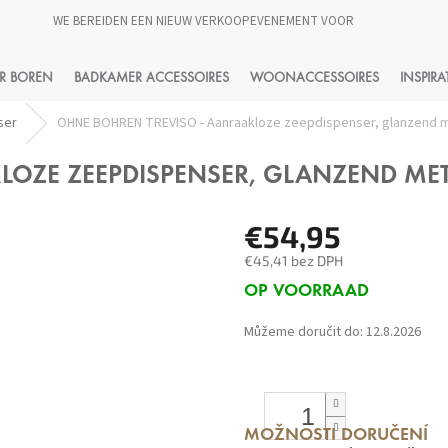
WE BEREIDEN EEN NIEUW VERKOOPEVENEMENT VOOR
HLEDAT
R BOREN
BADKAMER ACCESSOIRES
WOONACCESSOIRES
INSPIRA
ser
OHNE BOHREN TREVISO - Aanraakloze zeepdispenser, glanzend m
OZE ZEEPDISPENSER, GLANZEND MET
€54,95
€45,41 bez DPH
Měrná
OP VOORRAAD
cena:
Můžeme doručit do:
12.8.2026
MOŽNOSTI DORUČENÍ