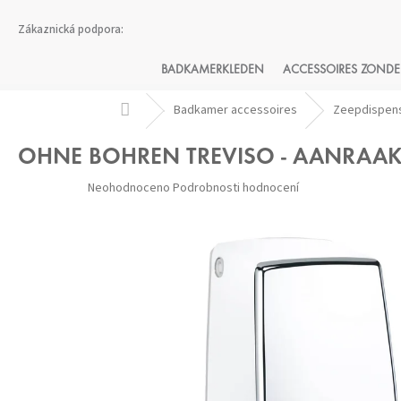
Přejít
na
obsah
BADKAMERKLEDEN
ACCESSOIRES ZONDE
Domů
Badkamer accessoires
Zeepdispen
OHNE BOHREN TREVISO - AANRAAKL
Průměrné
Neohodnoceno
Podrobnosti hodnocení
hodnocení
produktu
je
0,0
z 5
hvězdiček.