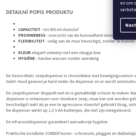
en om d
verbete
DETAILNÍ POPIS PRODUKTU
Nast
CAPACITEIT
- tot 650 ml vloeistof
PROXIMENESS
- overzicht van de hoeveelheid vloeistof die lekt
FLEXIBILITEIT
- veilig aan de muur bevestigd, zonder te hoeven
KLEUR
elegant ontwerp met een vleugje luxe
HYGIËNE -
handen wassen zonder aanraking
De Senso-Matic zeepdispenser in chroomkleur met bewegingssensor v
toilet. Houd gewoon je hand onder de dispenser en er wordt automati
De zeepdispenser druppelt niet en is gemakkelijk schoon te maken. Nauw
dispenser is ontworpen voor vloeibare zeep, maar kan ook worden geb
beschadigd raakt als je een te agressieve vloeistof gebruikt (loog, onts
De dispenser werkt op 1,5 V AA-batterijen, die niet zijn meegeleverd.
De infrarooddispenser garandeert aanraakvrije hygiëne.
Praktische installatie ZONDER boren - schroeven, pluggen en dubbelz