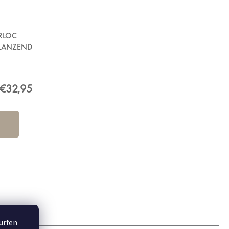
RLOC
GLANZEND
€32,95
surfen