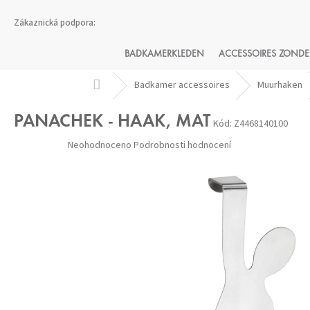
Přejít
na
obsah
BADKAMERKLEDEN
ACCESSOIRES ZONDE
Domů
Badkamer accessoires
Muurhaken
PANACHEK - HAAK, MAT
Kód:
Z4468140100
Průměrné
Neohodnoceno
Podrobnosti hodnocení
hodnocení
produktu
je
0,0
z 5
hvězdiček.