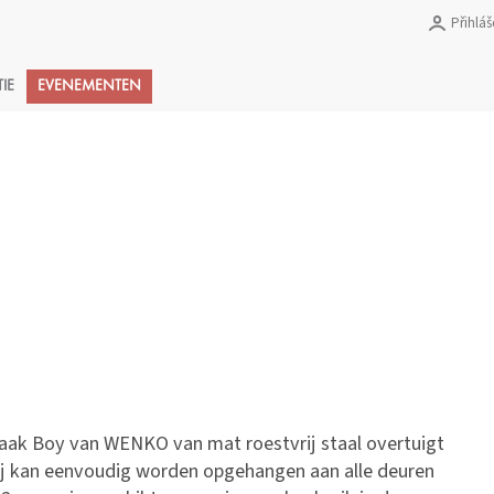
Přihláš
Nákupní
TIE
EVENEMENTEN
košík
ak Boy van WENKO van mat roestvrij staal overtuigt
Hij kan eenvoudig worden opgehangen aan alle deuren