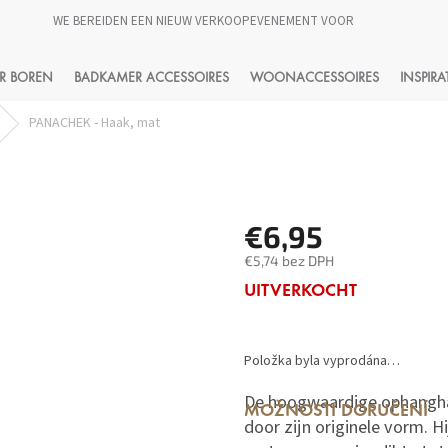
WE BEREIDEN EEN NIEUW VERKOOPEVENEMENT VOOR
HLEDAT
R BOREN
BADKAMER ACCESSOIRES
WOONACCESSOIRES
INSPIRA
PANACHEK - Haak, mat
€6,95
€5,74 bez DPH
Měrná
UITVERKOCHT
cena:
Položka byla vyprodána…
De hoogwaardige ophangha
MOŽNOSTI DORUČENÍ
door zijn originele vorm. 