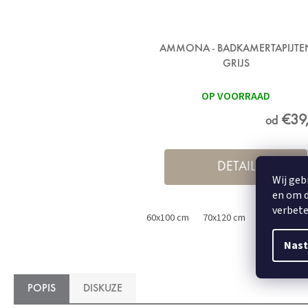
AMMONA - BADKAMERTAPIJTE
GRIJS
OP VOORRAAD
€39
od
DETAIL
Wij geb
en om d
verbete
60x100 cm
70x120 cm
50x60 cm
Nast
POPIS
DISKUZE