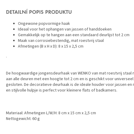
DETAILNÍ POPIS PRODUKTU
Ongewone popvormige haak
Ideaal voor het ophangen van jassen of handdoeken
Gemakkelijk op te hangen aan een standaard deurlijst tot 2 cm
Maak van corrosiebestendig, mat roestvrij staal
Afmetingen (B x H x D): 8 x 15 x 2,5 cm
.
De hoogwaardige jongensdeurhaak van WENKO van mat roestvrij staal m
aan alle deuren met een hoogte tot 2 cm en is geschikt voor universeel
gesloten. De decoratieve deurhaak is de ideale houder voor jassen en
en stijlvolle hulpje is perfect voor kleinere flats of badkamers.
Materiaal: Afmetingen L/W/H: 8 cm x 15 cm x 2,5 cm
Nettogewicht: 60 g