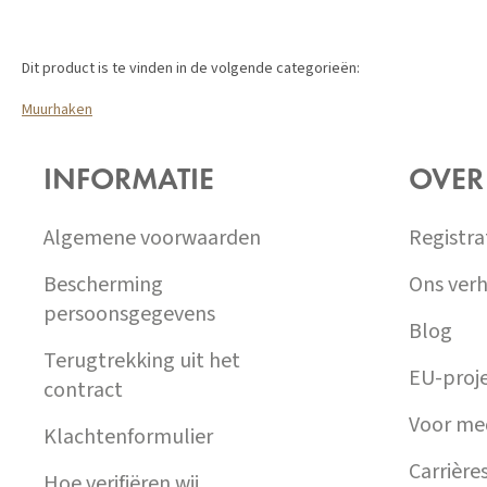
Dit product is te vinden in de volgende categorieën:
Muurhaken
Z
Á
INFORMATIE
OVER
P
A
T
Algemene voorwaarden
Registra
Í
Bescherming
Ons verh
persoonsgegevens
Blog
Terugtrekking uit het
EU-proj
contract
Voor me
Klachtenformulier
Carrière
Hoe verifiëren wij