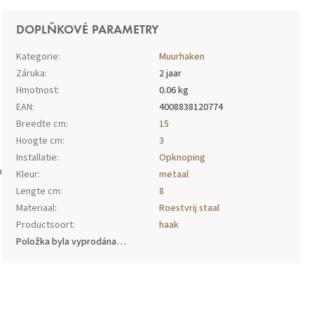
DOPLŇKOVÉ PARAMETRY
Kategorie
:
Muurhaken
Záruka
:
2 jaar
Hmotnost
:
0.06 kg
EAN
:
4008838120774
Breedte cm
:
15
Hoogte cm
:
3
Installatie
:
Opknoping
n
Kleur
:
metaal
Lengte cm
:
8
Materiaal
:
Roestvrij staal
Productsoort
:
haak
Položka byla vyprodána…