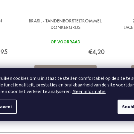
N
BRASIL - TANDENBORSTELTROMMEL,
DONKERGRIJS
LACE
OP VOORRAAD
,95
€4,20
DETAIL
ruiken cookies om u in staat te stellen comfortabel op de site te 
e functionaliteit, prestaties en bruikbaarheid van de site voortdu
ren door het verkeer te analyseren.
Meer informatie
avení
Souh