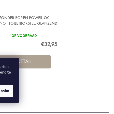
ZONDER BOREN POWERLOC
NO - TOILETBORSTEL, GLANZEND
METAAL
OP VOORRAAD
€32,95
DETAIL
surfen
rend te
lasím