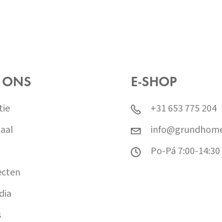
 ONS
E-SHOP
tie
+31 653 775 204
aal
info@grundhome
Po-Pá 7:00-14:30
ecten
dia
s