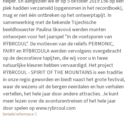
helper. En aangezien we er op 5 oktober 2019 156 op één
plek hadden verzameld (opgenomen in het recordboek),
mag er niet één ontbreken op het ontwerptapijt. In
samenwerking met de bekende Tsjechische
beeldhouwster Paulina Skavová werden munten
ontworpen voor het jaarspel "In de voetsporen van
RÝBRCOUL". De motieven van de reliëfs PERMONIC,
FAIRY en RÝBRCOULA werden vervolgens overgebracht
op de decoratieve tapijten, die wij voor u in twee
natuurlijke kleuren hebben vervaardigd. Het project
RÝBRCOUL - SPIRIT OF THE MOUNTAINS is een traditie
in onze regio geworden en biedt naast het grote festival,
waar de wezens uit de bergen neerdalen en hun verhalen
vertellen, het hele jaar door andere attracties. Je kunt
meer lezen over de avonturentreinen of het hele jaar
door spelen op www.rybrcoul.com
Detailní informace