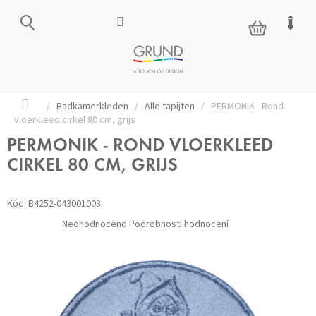
Přejít
na
NÁKUPNÍ
obsah
KOŠÍK
Domů
/
Badkamerkleden
/
Alle tapijten
/
PERMONIK - Rond
vloerkleed cirkel 80 cm, grijs
PERMONIK - ROND VLOERKLEED
CIRKEL 80 CM, GRIJS
Kód:
B4252-043001003
Průměrné
Neohodnoceno
Podrobnosti hodnocení
hodnocení
produktu
je
0,0
z 5
hvězdiček.