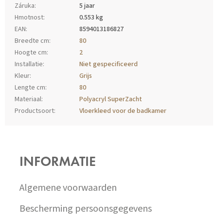
Záruka
:
5 jaar
Hmotnost
:
0.553 kg
EAN
:
8594013186827
Breedte cm
:
80
Hoogte cm
:
2
Installatie
:
Niet gespecificeerd
Kleur
:
Grijs
Lengte cm
:
80
Materiaal
:
Polyacryl SuperZacht
Productsoort
:
Vloerkleed voor de badkamer
Z
Á
P
INFORMATIE
A
T
Í
Algemene voorwaarden
Bescherming persoonsgegevens