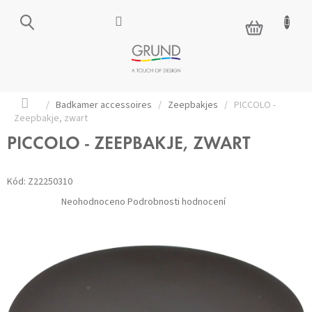
Přejít
na
NÁKUPNÍ
obsah
KOŠÍK
Domů
/
Badkamer accessoires
/
Zeepbakjes
/
PICCOLO -
Zeepbakje, zwart
PICCOLO - ZEEPBAKJE, ZWART
Kód:
Z22250310
Průměrné
Neohodnoceno
Podrobnosti hodnocení
hodnocení
produktu
je
0,0
z 5
hvězdiček.