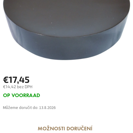
€17,45
€14,42 bez DPH
Měrná
OP VOORRAAD
cena:
Můžeme doručit do:
13.8.2026
MOŽNOSTI DORUČENÍ