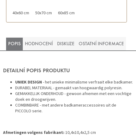
40x60 cm
50x70 cm
60x85 cm
POPIS
HODNOCENÍ
DISKUZE
OSTATNÍ INFORMACE
DETAILNÍ POPIS PRODUKTU
UNIEK DESIGN
- het unieke minimalisme verfraait elke badkamer.
DURABEL MATERIAAL - gemaakt van hoogwaardig polyresin.
GEMAKKELIJK ONDERHOUD - gewoon afnemen met een vochtige
doek en droogwrijven.
COMBINBARE - met andere badkameraccessoires uit de
PICCOLO serie.
Afmetingen volgens fabrikant:
10,4x10,4x2,5 cm