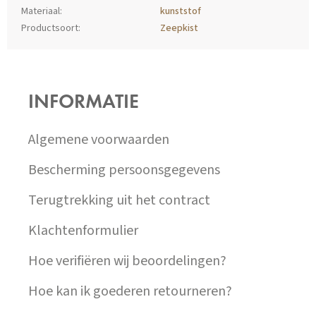
Materiaal
:
kunststof
Productsoort
:
Zeepkist
Z
Á
P
INFORMATIE
A
T
Í
Algemene voorwaarden
Bescherming persoonsgegevens
Terugtrekking uit het contract
Klachtenformulier
Hoe verifiëren wij beoordelingen?
Hoe kan ik goederen retourneren?