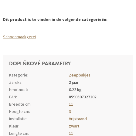
Dit product is te vinden in de volgende categorieën:
Schoonmaakgerei
DOPLŇKOVÉ PARAMETRY
Kategorie
:
Zeepbakjes
Záruka
:
2 jaar
Hmotnost
:
0.22 kg
EAN
:
8590507327202
Breedte cm
:
11
Hoogte cm
:
3
Installatie
:
Vrijstaand
Kleur
:
zwart
Lengte cm
:
11