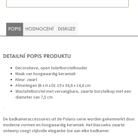
POPIS
HODNOCENÍ
DISKUZE
DETAILNÍ POPIS PRODUKTU
Decoratieve, open toiletborstelhouder
Maak van hoogwaardig keramiek
Kleur: zwart
Afmetingen (B x H x D): 19 x 34,6 x 14,6 cm
Wastafelborstel met vervangbare, zwarte borstelkop met een
diameter van 7,5 cm
.
De badkameraccessoires uit de Polaris-serie worden gekenmerkt door
moderne vormen en hoogwaardig keramiek. Het klassieke zwarte
ontwerp voegt stijlvolle elegantie toe aan elke badkamer.