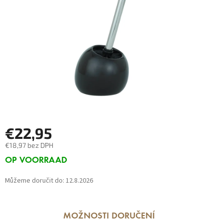
€22,95
€18,97 bez DPH
Měrná
OP VOORRAAD
cena:
Můžeme doručit do:
12.8.2026
MOŽNOSTI DORUČENÍ