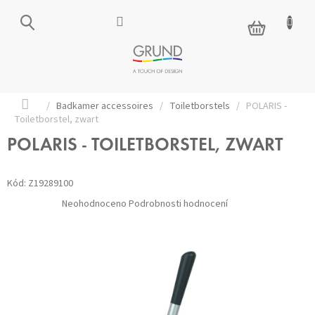
Přejít
na
NÁKUPNÍ
obsah
KOŠÍK
Domů
/
Badkamer accessoires
/
Toiletborstels
/
POLARIS -
Toiletborstel, zwart
POLARIS - TOILETBORSTEL, ZWART
Kód:
Z19289100
Průměrné
Neohodnoceno
Podrobnosti hodnocení
hodnocení
produktu
je
0,0
z 5
hvězdiček.