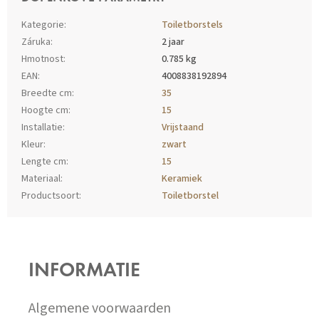
Kategorie
:
Toiletborstels
Záruka
:
2 jaar
Hmotnost
:
0.785 kg
EAN
:
4008838192894
Breedte cm
:
35
Hoogte cm
:
15
Installatie
:
Vrijstaand
Kleur
:
zwart
Lengte cm
:
15
Materiaal
:
Keramiek
Productsoort
:
Toiletborstel
Z
Á
P
INFORMATIE
A
T
Í
Algemene voorwaarden