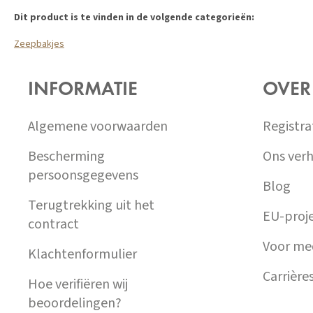
Dit product is te vinden in de volgende categorieën:
Zeepbakjes
Z
Á
INFORMATIE
OVER
P
A
T
Algemene voorwaarden
Registra
Í
Bescherming
Ons verh
persoonsgegevens
Blog
Terugtrekking uit het
EU-proj
contract
Voor me
Klachtenformulier
Carrière
Hoe verifiëren wij
beoordelingen?