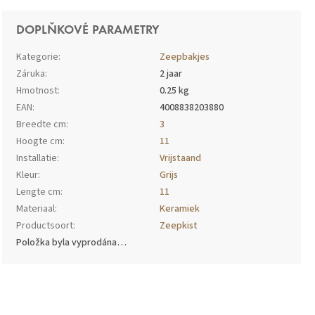
DOPLŇKOVÉ PARAMETRY
Kategorie
:
Zeepbakjes
Záruka
:
2 jaar
Hmotnost
:
0.25 kg
EAN
:
4008838203880
Breedte cm
:
3
Hoogte cm
:
11
Installatie
:
Vrijstaand
Kleur
:
Grijs
Lengte cm
:
11
Materiaal
:
Keramiek
Productsoort
:
Zeepkist
Položka byla vyprodána…