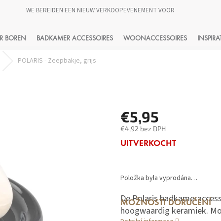
WE BEREIDEN EEN NIEUW VERKOOPEVENEMENT VOOR
HLEDAT
R BOREN
BADKAMER ACCESSOIRES
WOONACCESSOIRES
INSPIRA
POLARIS - Zeepbakje, grijs
€5,95
€4,92 bez DPH
Měrná
UITVERKOCHT
cena:
Položka byla vyprodána…
De Polaris badkameracces
MOŽNOSTI DORUČENÍ
hoogwaardig keramiek. Mode