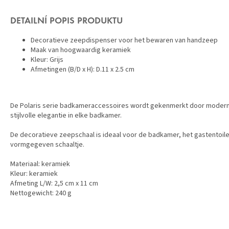
DETAILNÍ POPIS PRODUKTU
Decoratieve zeepdispenser voor het bewaren van handzeep
Maak van hoogwaardig keramiek
Kleur: Grijs
Afmetingen (B/D x H): D.11 x 2.5 cm
De Polaris serie badkameraccessoires wordt gekenmerkt door modern
stijlvolle elegantie in elke badkamer.
De decoratieve zeepschaal is ideaal voor de badkamer, het gastentoilet 
vormgegeven schaaltje.
Materiaal: keramiek
Kleur: keramiek
Afmeting L/W: 2,5 cm x 11 cm
Nettogewicht: 240 g