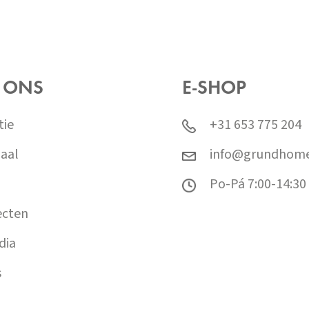
 ONS
E-SHOP
tie
+31 653 775 204
aal
info@grundhome
Po-Pá 7:00-14:30
ecten
dia
s