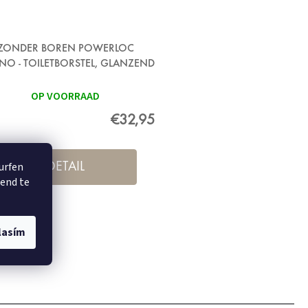
ZONDER BOREN POWERLOC
NO - TOILETBORSTEL, GLANZEND
METAAL
OP VOORRAAD
€32,95
surfen
DETAIL
rend te
lasím