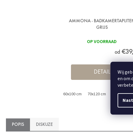
AMMONA - BADKAMERTAPIJTE
GRIJS
OP VOORRAAD
€39
od
Wij geb
DETAIL
en om d
verbete
60x100 cm
70x120 cm
50x60 cm
Nast
POPIS
DISKUZE