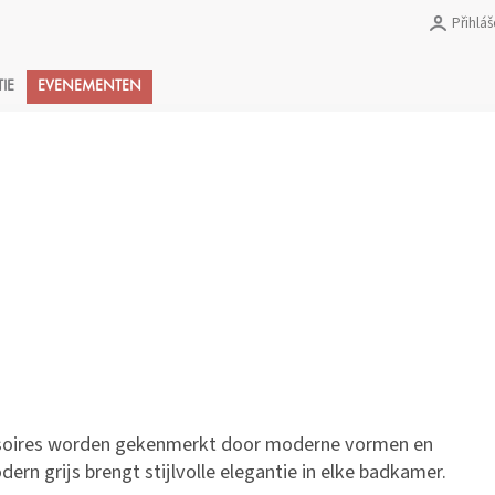
Přihláš
Nákupní
TIE
EVENEMENTEN
košík
soires worden gekenmerkt door moderne vormen en
rn grijs brengt stijlvolle elegantie in elke badkamer.