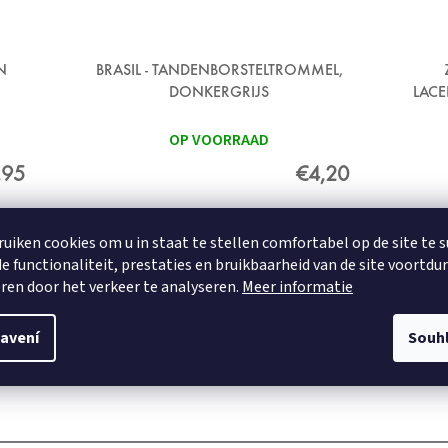
N
BRASIL - TANDENBORSTELTROMMEL,
DONKERGRIJS
LACE
OP VOORRAAD
,95
€4,20
ruiken cookies om u in staat te stellen comfortabel op de site te 
DETAIL
e functionaliteit, prestaties en bruikbaarheid van de site voortdu
ren door het verkeer te analyseren.
Meer informatie
avení
Souh