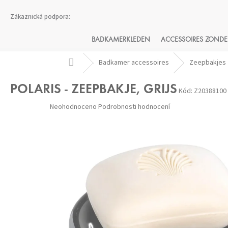
Přejít
na
obsah
BADKAMERKLEDEN
ACCESSOIRES ZONDE
Domů
Badkamer accessoires
Zeepbakjes
POLARIS - ZEEPBAKJE, GRIJS
Kód:
Z20388100
Průměrné
Neohodnoceno
Podrobnosti hodnocení
hodnocení
produktu
je
0,0
z 5
hvězdiček.