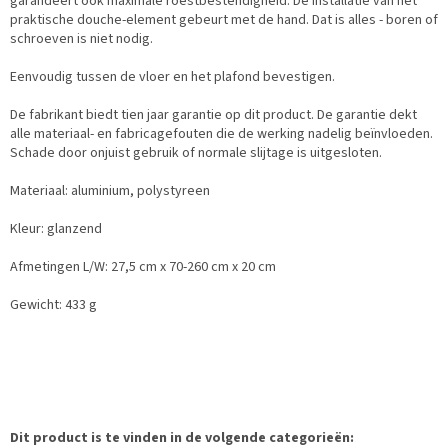
garandeert ook maximale roestbestendigheid. De installatie van het
praktische douche-element gebeurt met de hand. Dat is alles - boren of
schroeven is niet nodig.
Eenvoudig tussen de vloer en het plafond bevestigen.
De fabrikant biedt tien jaar garantie op dit product. De garantie dekt
alle materiaal- en fabricagefouten die de werking nadelig beïnvloeden.
Schade door onjuist gebruik of normale slijtage is uitgesloten.
Materiaal: aluminium, polystyreen
Kleur: glanzend
Afmetingen L/W: 27,5 cm x 70-260 cm x 20 cm
Gewicht: 433 g
Dit product is te vinden in de volgende categorieën: