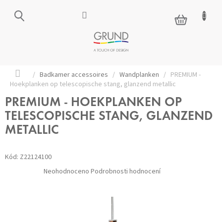
Přejít
na
NÁKUPNÍ
obsah
KOŠÍK
Domů
/
Badkamer accessoires
/
Wandplanken
/
PREMIUM -
Hoekplanken op telescopische stang, glanzend metallic
PREMIUM - HOEKPLANKEN OP
TELESCOPISCHE STANG, GLANZEND
METALLIC
Kód:
Z22124100
Průměrné
Neohodnoceno
Podrobnosti hodnocení
hodnocení
produktu
je
0,0
z 5
hvězdiček.