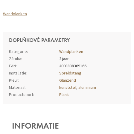
Wandplanken
DOPLŇKOVÉ PARAMETRY
Kategorie
:
Wandplanken
Záruka
:
2 jaar
EAN
:
4008838369166
Installatie
:
Spreidstang
Kleur
:
Glanzend
Materiaal
:
kunststof
,
aluminium
Productsoort
:
Plank
Z
Á
P
INFORMATIE
A
T