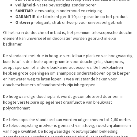
Veiligheid
- vaste bevestiging zonder boren
SANITAIR
- eenvoudig in onderhoud en reiniging
GARANTIE
- de fabrikant geeft 10 jaar garantie op het product
Ontwerp
- elegant, strak ontwerp voor universeel gebruik
Of het nu in de douche of in bad is, het premium telescopische douche-
element kan universeel en decoratief worden gebruikt in elke
badkamer.
De standaard met drie in hoogte verstelbare planken van hoogwaardig
kunststof is de ideale opbergruimte voor douchegels, shampoos,
zeep, sponzen of andere badkameraccessoires. De hoekplanken
hebben grote openingen om shampoos ondersteboven op te bergen
en het water weg te laten lopen. Twee vrijstaande haken voor
doucheschuimers of handborstels zijn inbegrepen.
De hoogwaardige doucheplank wordt gecompleteerd door een in
hoogte verstelbare spiegel met draaifunctie van breukvast
polycarbonaat.
De telescopische standaard kan worden uitgeschoven tot 2,60 meter.
De telescoopstang in zilver is gemaakt van stevig, roestvrij aluminium
van hoge kwaliteit. De hoogwaardige roestvrijstalen bekleding