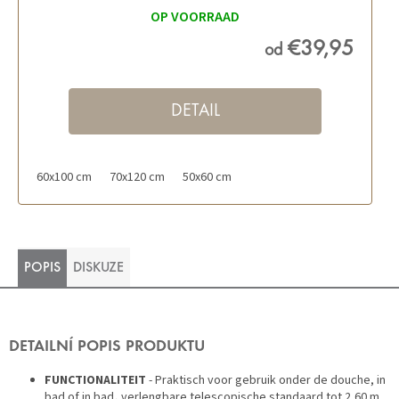
OP VOORRAAD
€39,95
od
DETAIL
60x100 cm
70x120 cm
50x60 cm
POPIS
DISKUZE
DETAILNÍ POPIS PRODUKTU
FUNCTIONALITEIT
- Praktisch voor gebruik onder de douche, in
bad of in bad
,
verlengbare telescopische standaard tot 2,60 m