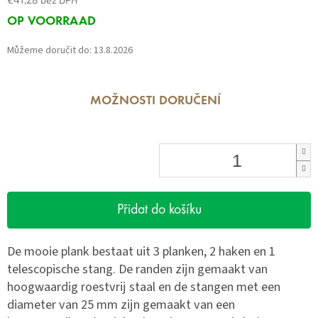
Měrná
OP VOORRAAD
cena:
Můžeme doručit do:
13.8.2026
MOŽNOSTI DORUČENÍ
Přidat do košíku
De mooie plank bestaat uit 3 planken, 2 haken en 1
telescopische stang. De randen zijn gemaakt van
hoogwaardig roestvrij staal en de stangen met een
diameter van 25 mm zijn gemaakt van een