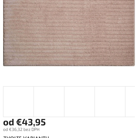
od
€43,95
od
€36,32
bez DPH
Měrná