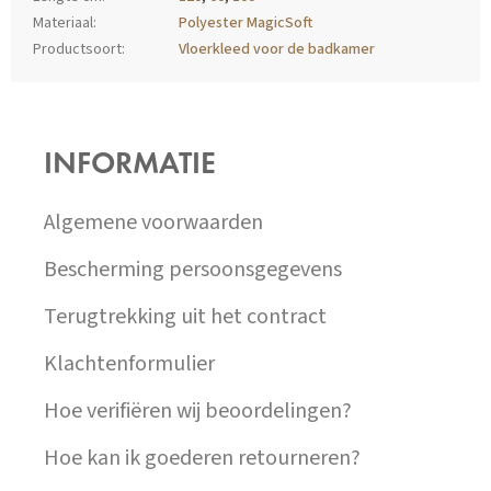
Materiaal
:
Polyester MagicSoft
Productsoort
:
Vloerkleed voor de badkamer
Z
Á
P
INFORMATIE
A
T
Í
Algemene voorwaarden
Bescherming persoonsgegevens
Terugtrekking uit het contract
Klachtenformulier
Hoe verifiëren wij beoordelingen?
Hoe kan ik goederen retourneren?