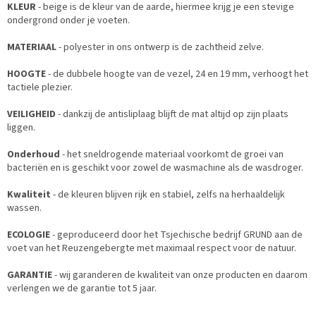
KLEUR
- beige is de kleur van de aarde, hiermee krijg je een stevige
ondergrond onder je voeten.
MATERIAAL
- polyester in ons ontwerp is de zachtheid zelve.
HOOGTE
- de dubbele hoogte van de vezel, 24 en 19 mm, verhoogt het
tactiele plezier.
VEILIGHEID
- dankzij de antisliplaag blijft de mat altijd op zijn plaats
liggen.
Onderhoud
- het sneldrogende materiaal voorkomt de groei van
bacteriën en is geschikt voor zowel de wasmachine als de wasdroger.
Kwaliteit
- de kleuren blijven rijk en stabiel, zelfs na herhaaldelijk
wassen.
ECOLOGIE
- geproduceerd door het Tsjechische bedrijf GRUND aan de
voet van het Reuzengebergte met maximaal respect voor de natuur.
GARANTIE
- wij garanderen de kwaliteit van onze producten en daarom
verlengen we de garantie tot 5 jaar.