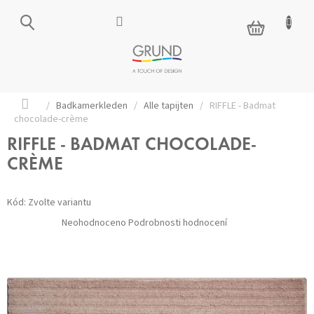
Přejít
na
NÁKUPNÍ
obsah
KOŠÍK
Domů
/
Badkamerkleden
/
Alle tapijten
/
RIFFLE - Badmat
chocolade-crème
RIFFLE - BADMAT CHOCOLADE-
CRÈME
Kód:
Zvolte variantu
Průměrné
Neohodnoceno
Podrobnosti hodnocení
hodnocení
produktu
je
0,0
z 5
hvězdiček.