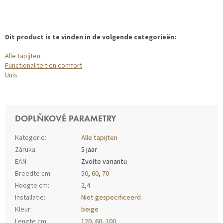
Dit product is te vinden in de volgende categorieën:
Alle tapijten
Functionaliteit en comfort
Unis
DOPLŇKOVÉ PARAMETRY
Kategorie
:
Alle tapijten
Záruka
:
5 jaar
EAN
:
Zvolte variantu
Breedte cm
:
50
,
60
,
70
Hoogte cm
:
2,4
Installatie
:
Niet gespecificeerd
Kleur
:
beige
Lengte cm
:
120
,
60
,
100