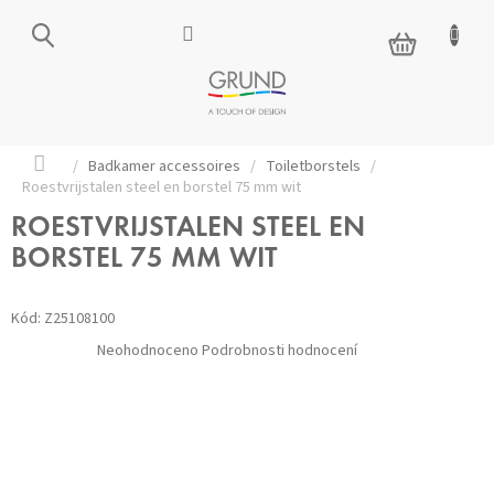
Přejít
na
NÁKUPNÍ
obsah
KOŠÍK
Domů
/
Badkamer accessoires
/
Toiletborstels
/
Roestvrijstalen steel en borstel 75 mm wit
ROESTVRIJSTALEN STEEL EN
BORSTEL 75 MM WIT
Kód:
Z25108100
Průměrné
Neohodnoceno
Podrobnosti hodnocení
hodnocení
produktu
je
0,0
z 5
hvězdiček.