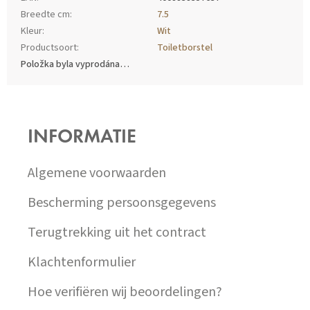
Breedte cm
:
7.5
Kleur
:
Wit
Productsoort
:
Toiletborstel
Položka byla vyprodána…
Z
Á
P
INFORMATIE
A
T
Í
Algemene voorwaarden
Bescherming persoonsgegevens
Terugtrekking uit het contract
Klachtenformulier
Hoe verifiëren wij beoordelingen?