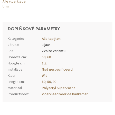
Alle vloerkleden
Unis
DOPLŇKOVÉ PARAMETRY
Kategorie
:
Alle tapijten
Záruka
:
3 jaar
EAN
:
Zvolte variantu
Breedte cm
:
50
,
60
Hoogte cm
:
1,2
Installatie
:
Niet gespecificeerd
Kleur
:
Wit
Lengte cm
:
80
,
50
,
90
Materiaal
:
Polyacryl SuperZacht
Productsoort
:
Vloerkleed voor de badkamer
Z
Á