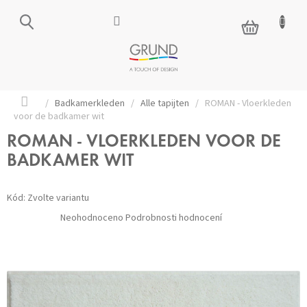
Přejít
na
NÁKUPNÍ
obsah
KOŠÍK
Domů
/
Badkamerkleden
/
Alle tapijten
/
ROMAN - Vloerkleden
voor de badkamer wit
ROMAN - VLOERKLEDEN VOOR DE
BADKAMER WIT
Kód:
Zvolte variantu
Průměrné
Neohodnoceno
Podrobnosti hodnocení
hodnocení
produktu
je
0,0
z 5
hvězdiček.