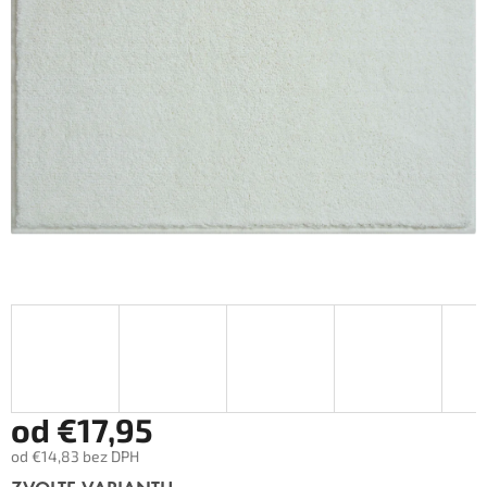
od
€17,95
od
€14,83
bez DPH
Měrná