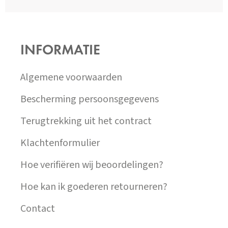
Z
Á
P
INFORMATIE
A
T
Í
Algemene voorwaarden
Bescherming persoonsgegevens
Terugtrekking uit het contract
Klachtenformulier
Hoe verifiëren wij beoordelingen?
Hoe kan ik goederen retourneren?
Contact