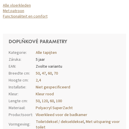
Alle vloerkleden
Met patroon
Functionaliteit en comfort
DOPLŇKOVÉ PARAMETRY
Kategorie
:
Alle tapijten
Záruka
:
5 jaar
EAN
:
Zvolte variantu
Breedte cm
:
50
,
47
,
60
,
70
Hoogte cm
:
2,4
Installatie
:
Niet gespecificeerd
Kleur
:
Kleur rood
Lengte cm
:
50
,
120
,
60
,
100
Materiaal
:
Polyacryl SuperZacht
Productsoort
:
Vloerkleed voor de badkamer
Toiletdeksel / dekseldeksel
,
Met uitsparing voor
Vormgeving
:
toilet