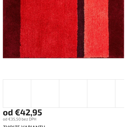
od
€42,95
od
€35,50
bez DPH
Měrná