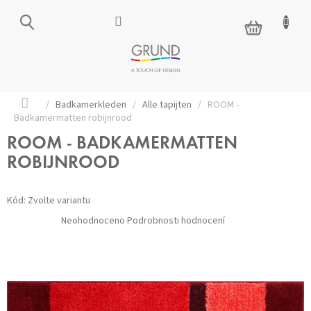
Přejít
na
NÁKUPNÍ
obsah
KOŠÍK
Domů
/
Badkamerkleden
/
Alle tapijten
/
ROOM -
Badkamermatten robijnrood
ROOM - BADKAMERMATTEN
ROBIJNROOD
Kód:
Zvolte variantu
Průměrné
Neohodnoceno
Podrobnosti hodnocení
hodnocení
produktu
je
0,0
z 5
hvězdiček.