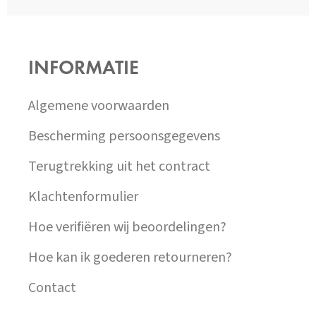
Z
Á
P
INFORMATIE
A
T
Í
Algemene voorwaarden
Bescherming persoonsgegevens
Terugtrekking uit het contract
Klachtenformulier
Hoe verifiëren wij beoordelingen?
Hoe kan ik goederen retourneren?
Contact