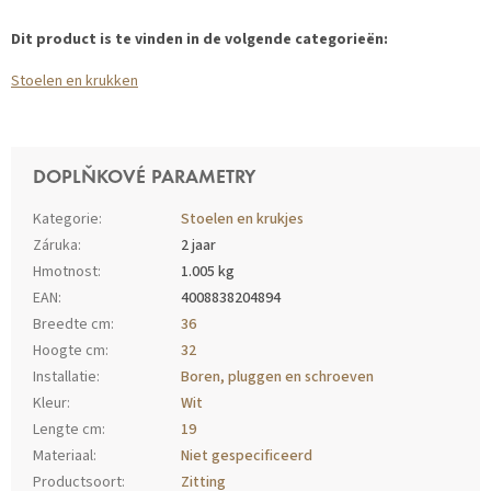
Dit product is te vinden in de volgende categorieën:
Stoelen en krukken
DOPLŇKOVÉ PARAMETRY
Kategorie
:
Stoelen en krukjes
Záruka
:
2 jaar
Hmotnost
:
1.005 kg
EAN
:
4008838204894
Breedte cm
:
36
Hoogte cm
:
32
Installatie
:
Boren, pluggen en schroeven
Kleur
:
Wit
Lengte cm
:
19
Materiaal
:
Niet gespecificeerd
Productsoort
:
Zitting