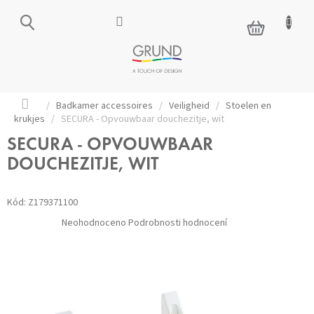
Přejít
na
NÁKUPNÍ
obsah
KOŠÍK
Domů
/
Badkamer accessoires
/
Veiligheid
/
Stoelen en
krukjes
/
SECURA - Opvouwbaar douchezitje, wit
SECURA - OPVOUWBAAR
DOUCHEZITJE, WIT
Kód:
Z179371100
Průměrné
Neohodnoceno
Podrobnosti hodnocení
hodnocení
produktu
je
0,0
z 5
hvězdiček.