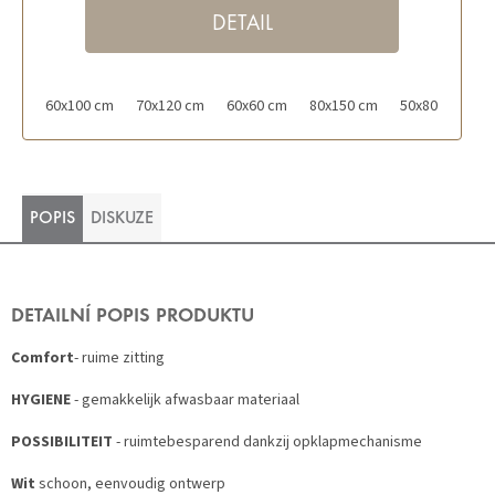
DETAIL
60x100 cm
70x120 cm
60x60 cm
80x150 cm
50x80 cm
POPIS
DISKUZE
DETAILNÍ POPIS PRODUKTU
Comfort
- ruime zitting
HYGIENE
- gemakkelijk afwasbaar materiaal
POSSIBILITEIT
- ruimtebesparend dankzij opklapmechanisme
Wit
schoon, eenvoudig ontwerp