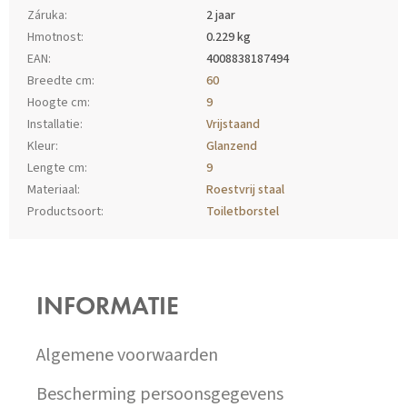
Záruka
:
2 jaar
Hmotnost
:
0.229 kg
EAN
:
4008838187494
Breedte cm
:
60
Hoogte cm
:
9
Installatie
:
Vrijstaand
Kleur
:
Glanzend
Lengte cm
:
9
Materiaal
:
Roestvrij staal
Productsoort
:
Toiletborstel
Z
Á
P
INFORMATIE
A
T
Í
Algemene voorwaarden
Bescherming persoonsgegevens