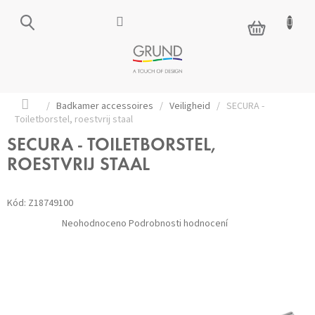
Přejít
na
NÁKUPNÍ
obsah
KOŠÍK
Domů
/
Badkamer accessoires
/
Veiligheid
/
SECURA -
Toiletborstel, roestvrij staal
SECURA - TOILETBORSTEL,
ROESTVRIJ STAAL
Kód:
Z18749100
Průměrné
Neohodnoceno
Podrobnosti hodnocení
hodnocení
produktu
je
0,0
z 5
hvězdiček.