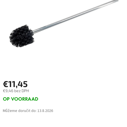
€11,45
€9,46 bez DPH
Měrná
OP VOORRAAD
cena:
Můžeme doručit do:
13.8.2026