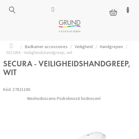
Přejít
na
NÁKUPNÍ
obsah
KOŠÍK
Domů
/
Badkamer accessoires
/
Veiligheid
/
Handgrepen
/
SECURA - Veiligheidshandgreep, wit
SECURA - VEILIGHEIDSHANDGREEP,
WIT
Kód:
Z7821100
Průměrné
Neohodnoceno
Podrobnosti hodnocení
hodnocení
produktu
je
0,0
z 5
hvězdiček.