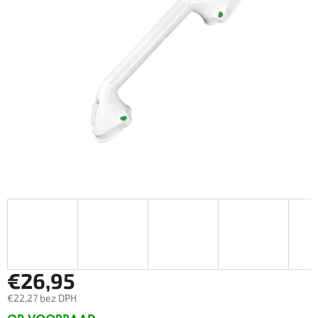
€26,95
€22,27 bez DPH
Měrná