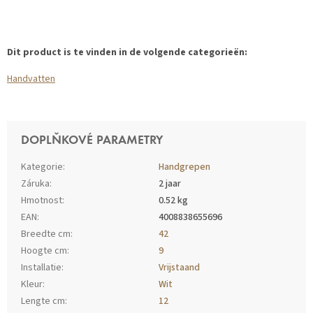
Dit product is te vinden in de volgende categorieën:
Handvatten
DOPLŇKOVÉ PARAMETRY
Kategorie
:
Handgrepen
Záruka
:
2 jaar
Hmotnost
:
0.52 kg
EAN
:
4008838655696
Breedte cm
:
42
Hoogte cm
:
9
Installatie
:
Vrijstaand
Kleur
:
Wit
Lengte cm
:
12