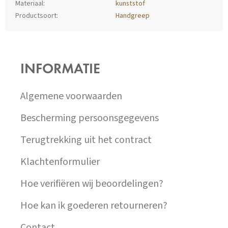
Materiaal
:
kunststof
Productsoort
:
Handgreep
Z
Á
P
INFORMATIE
A
T
Í
Algemene voorwaarden
Bescherming persoonsgegevens
Terugtrekking uit het contract
Klachtenformulier
Hoe verifiëren wij beoordelingen?
Hoe kan ik goederen retourneren?
Contact