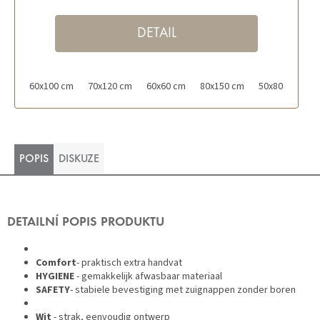
DETAIL
60x100 cm
70x120 cm
60x60 cm
80x150 cm
50x80 cm
POPIS
DISKUZE
DETAILNÍ POPIS PRODUKTU
Comfort
- praktisch extra handvat
HYGIENE
- gemakkelijk afwasbaar materiaal
SAFETY
- stabiele bevestiging met zuignappen zonder boren
Wit
- strak, eenvoudig ontwerp