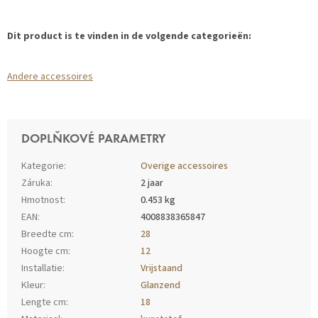
Dit product is te vinden in de volgende categorieën:
Andere accessoires
DOPLŇKOVÉ PARAMETRY
Kategorie
:
Overige accessoires
Záruka
:
2 jaar
Hmotnost
:
0.453 kg
EAN
:
4008838365847
Breedte cm
:
28
Hoogte cm
:
12
Installatie
:
Vrijstaand
Kleur
:
Glanzend
Lengte cm
:
18