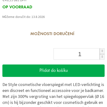
Měrná
OP VOORRAAD
cena:
Můžeme doručit do:
13.8.2026
MOŽNOSTI DORUČENÍ
Přidat do košíku
De Style cosmetische vloerspiegel met LED-verlichting is
een discreet en functioneel accessoire voor je badkamer.
Met zijn 300% vergroting van het spiegeloppervlak (Ø 16
cm) is hij bijzonder geschikt voor cosmetisch gebruik en