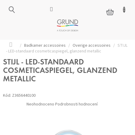
Přejít
na
NÁKUPNÍ
obsah
KOŠÍK
Domů
/
Badkamer accessoires
/
Overige accessoires
/
STIJL
- LED-standaard cosmeticaspiegel, glanzend metallic
STIJL - LED-STANDAARD
COSMETICASPIEGEL, GLANZEND
METALLIC
Kód:
Z3656440100
Průměrné
Neohodnoceno
Podrobnosti hodnocení
hodnocení
produktu
je
0,0
z 5
hvězdiček.