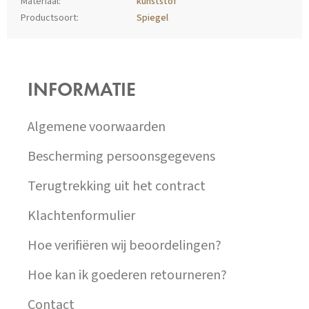
Materiaal
:
kunststof
Productsoort
:
Spiegel
Z
Á
P
INFORMATIE
A
T
Í
Algemene voorwaarden
Bescherming persoonsgegevens
Terugtrekking uit het contract
Klachtenformulier
Hoe verifiëren wij beoordelingen?
Hoe kan ik goederen retourneren?
Contact