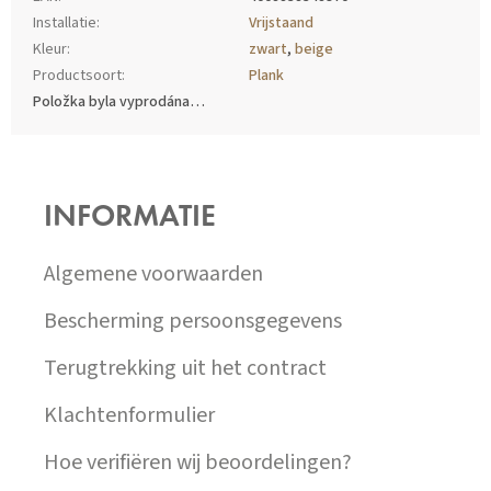
Installatie
:
Vrijstaand
Kleur
:
zwart
,
beige
Productsoort
:
Plank
Položka byla vyprodána…
Z
Á
P
INFORMATIE
A
T
Í
Algemene voorwaarden
Bescherming persoonsgegevens
Terugtrekking uit het contract
Klachtenformulier
Hoe verifiëren wij beoordelingen?