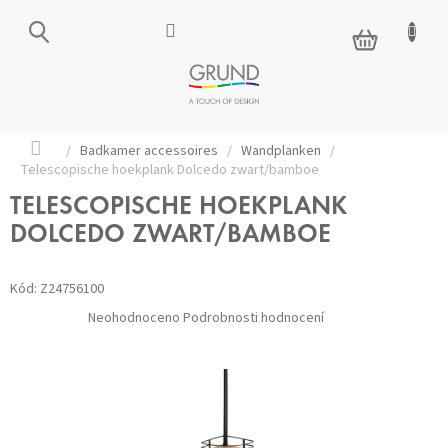
Přejít
na
NÁKUPNÍ
obsah
KOŠÍK
Domů
/
Badkamer accessoires
/
Wandplanken
/
Telescopische hoekplank Dolcedo zwart/bamboe
TELESCOPISCHE HOEKPLANK
DOLCEDO ZWART/BAMBOE
Kód:
Z24756100
Průměrné
Neohodnoceno
Podrobnosti hodnocení
hodnocení
produktu
je
0,0
z 5
hvězdiček.