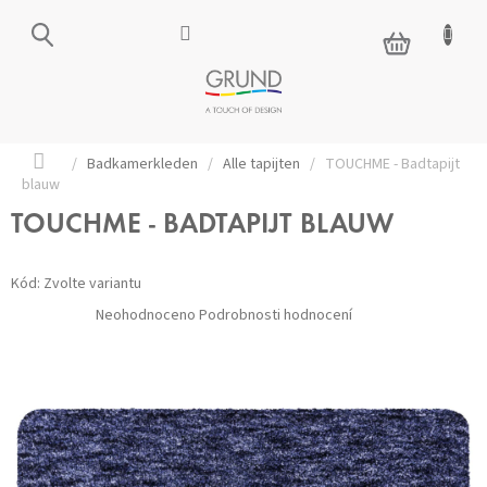
Přejít
na
NÁKUPNÍ
obsah
KOŠÍK
Domů
/
Badkamerkleden
/
Alle tapijten
/
TOUCHME - Badtapijt
blauw
TOUCHME - BADTAPIJT BLAUW
Kód:
Zvolte variantu
Průměrné
Neohodnoceno
Podrobnosti hodnocení
hodnocení
produktu
je
0,0
z 5
hvězdiček.