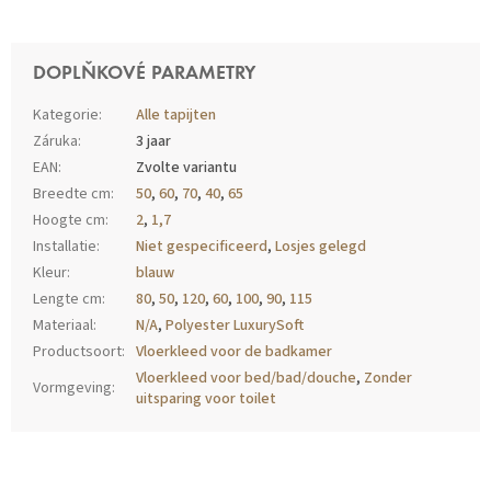
DOPLŇKOVÉ PARAMETRY
Kategorie
:
Alle tapijten
Záruka
:
3 jaar
EAN
:
Zvolte variantu
Breedte cm
:
50
,
60
,
70
,
40
,
65
Hoogte cm
:
2
,
1,7
Installatie
:
Niet gespecificeerd
,
Losjes gelegd
Kleur
:
blauw
Lengte cm
:
80
,
50
,
120
,
60
,
100
,
90
,
115
Materiaal
:
N/A
,
Polyester LuxurySoft
Productsoort
:
Vloerkleed voor de badkamer
Vloerkleed voor bed/bad/douche
,
Zonder
Vormgeving
:
uitsparing voor toilet
Z
Á