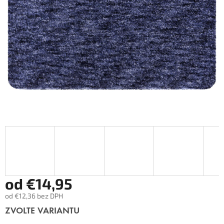
od
€14,95
od
€12,36
bez DPH
Měrná
ZVOLTE VARIANTU
cena: