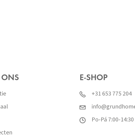
 ONS
E-SHOP
tie
+31 653 775 204
aal
info@grundhome
Po-Pá 7:00-14:30
ecten