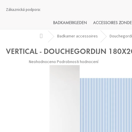
Přejít
na
obsah
BADKAMERKLEDEN
ACCESSOIRES ZONDE
Domů
Badkamer accessoires
Douchegordi
VERTICAL - DOUCHEGORDIJN 180X2
Průměrné
Neohodnoceno
Podrobnosti hodnocení
hodnocení
produktu
je
0,0
z 5
hvězdiček.