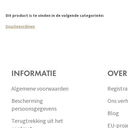
Dit product is te vinden in de volgende categorieën:
Douchegordijnen
Z
Á
INFORMATIE
OVER
P
A
T
Algemene voorwaarden
Registra
Í
Bescherming
Ons verh
persoonsgegevens
Blog
Terugtrekking uit het
EU-proj