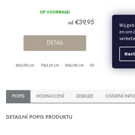
OP VOORRAAD
€39,95
od
Wij geb
en om d
verbete
DETAIL
Nast
60x100 cm
70x120 cm
80x140 cm
50x60 cm met uitsparing 
POPIS
HODNOCENÍ
DISKUZE
OSTATNÍ INF
DETAILNÍ POPIS PRODUKTU