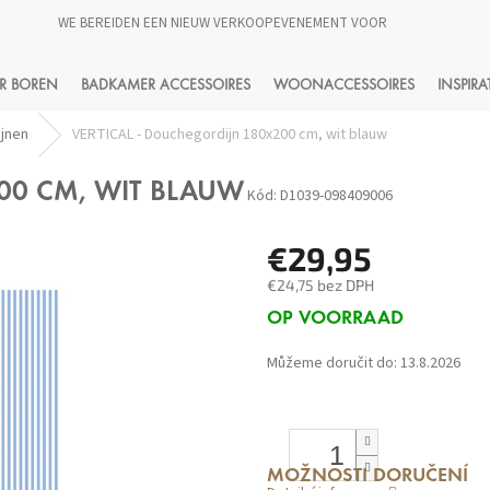
WE BEREIDEN EEN NIEUW VERKOOPEVENEMENT VOOR
HLEDAT
R BOREN
BADKAMER ACCESSOIRES
WOONACCESSOIRES
INSPIRA
jnen
VERTICAL - Douchegordijn 180x200 cm, wit blauw
00 CM, WIT BLAUW
Kód:
D1039-098409006
€29,95
€24,75 bez DPH
Měrná
OP VOORRAAD
cena:
Můžeme doručit do:
13.8.2026
MOŽNOSTI DORUČENÍ