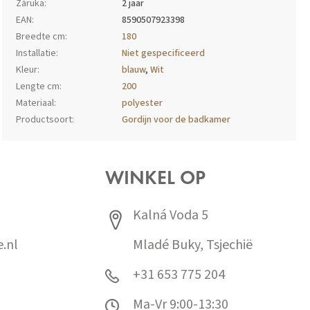
Záruka
:
2 jaar
EAN
:
8590507923398
Breedte cm
:
180
Installatie
:
Niet gespecificeerd
Kleur
:
blauw
,
Wit
Lengte cm
:
200
Materiaal
:
polyester
Productsoort
:
Gordijn voor de badkamer
WINKEL OP
Kalná Voda 5
.nl
Mladé Buky, Tsjechië
+31 653 775 204
Ma-Vr 9:00-13:30