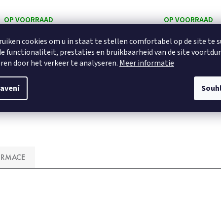
OP VOORRAAD
OP VOORRAAD
€4,95
ruiken cookies om u in staat te stellen comfortabel op de site te 
e functionaliteit, prestaties en bruikbaarheid van de site voortdu
ren door het verkeer te analyseren.
Meer informatie
DETAIL
DETAIL
avení
Souh
voor toilet
50x60 cm
ORMACE