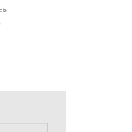
dia
s