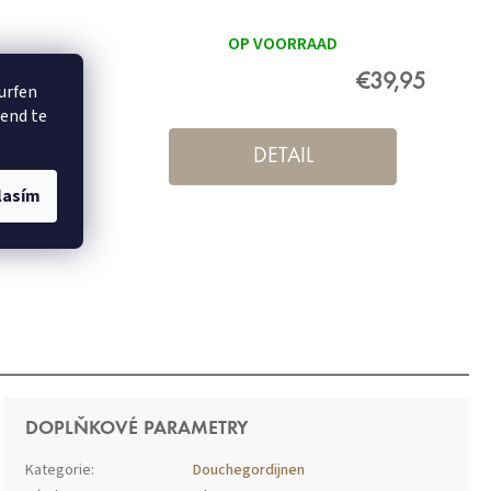
OP VOORRAAD
€9,95
€39,95
surfen
rend te
DETAIL
lasím
DOPLŇKOVÉ PARAMETRY
Kategorie
:
Douchegordijnen