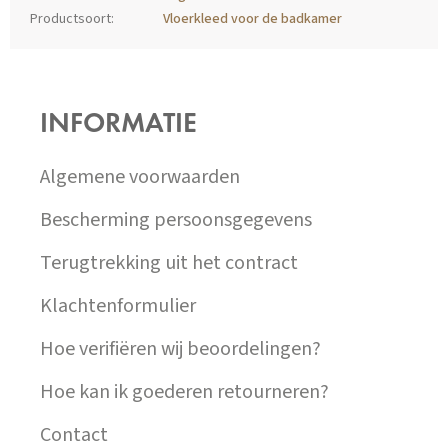
Productsoort
:
Vloerkleed voor de badkamer
Z
Á
P
INFORMATIE
A
T
Í
Algemene voorwaarden
Bescherming persoonsgegevens
Terugtrekking uit het contract
Klachtenformulier
Hoe verifiëren wij beoordelingen?
Hoe kan ik goederen retourneren?
Contact