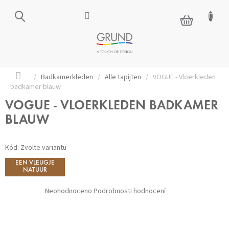
Přejít
na
NÁKUPNÍ
obsah
KOŠÍK
Domů
/
Badkamerkleden
/
Alle tapijten
/
VOGUE - Vloerkleden
badkamer blauw
VOGUE - VLOERKLEDEN BADKAMER
BLAUW
Kód:
Zvolte variantu
EEN VLEUGJE
NATUUR
Průměrné
Neohodnoceno
Podrobnosti hodnocení
hodnocení
produktu
je
0,0
z 5
hvězdiček.