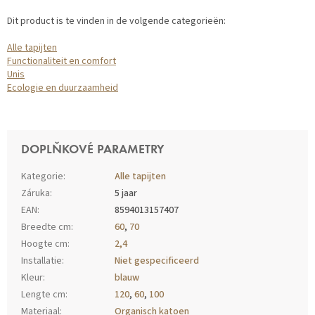
Dit product is te vinden in de volgende categorieën:
Alle tapijten
Functionaliteit en comfort
Unis
Ecologie en duurzaamheid
DOPLŇKOVÉ PARAMETRY
Kategorie
:
Alle tapijten
Záruka
:
5 jaar
EAN
:
8594013157407
Breedte cm
:
60
,
70
Hoogte cm
:
2,4
Installatie
:
Niet gespecificeerd
Kleur
:
blauw
Lengte cm
:
120
,
60
,
100
Materiaal
:
Organisch katoen