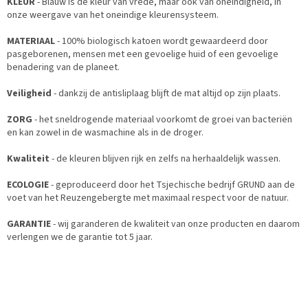
KLEUR
- Blauw is de kleur van vrede, maar ook van oneindigheid, in
onze weergave van het oneindige kleurensysteem.
MATERIAAL
- 100% biologisch katoen wordt gewaardeerd door
pasgeborenen, mensen met een gevoelige huid of een gevoelige
benadering van de planeet.
Veiligheid
- dankzij de antisliplaag blijft de mat altijd op zijn plaats.
ZORG
- het sneldrogende materiaal voorkomt de groei van bacteriën
en kan zowel in de wasmachine als in de droger.
Kwaliteit
- de kleuren blijven rijk en zelfs na herhaaldelijk wassen.
ECOLOGIE
- geproduceerd door het Tsjechische bedrijf GRUND aan de
voet van het Reuzengebergte met maximaal respect voor de natuur.
GARANTIE
- wij garanderen de kwaliteit van onze producten en daarom
verlengen we de garantie tot 5 jaar.