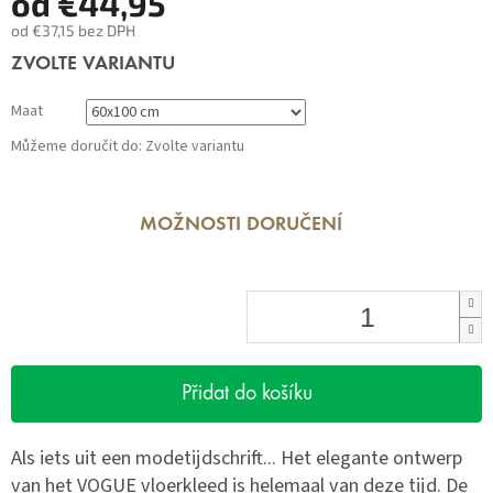
od
€44,95
od
€37,15
bez DPH
Měrná
ZVOLTE VARIANTU
cena:
Maat
Můžeme doručit do:
Zvolte variantu
MOŽNOSTI DORUČENÍ
Přidat do košíku
Als iets uit een modetijdschrift... Het elegante ontwerp
van het VOGUE vloerkleed is helemaal van deze tijd. De