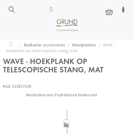
Přejít
na
NÁKUPNÍ
obsah
KOŠÍK
Domů
/
Badkamer accessoires
/
Wandplanken
/
WAVE -
Hoekplank op telescopische stang, mat
WAVE - HOEKPLANK OP
TELESCOPISCHE STANG, MAT
Kód:
Z22827100
Průměrné
Neohodnoceno
Podrobnosti hodnocení
hodnocení
produktu
je
0,0
z 5
hvězdiček.