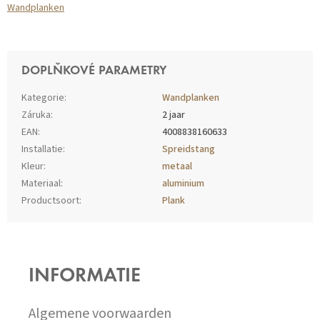
Wandplanken
DOPLŇKOVÉ PARAMETRY
Kategorie
:
Wandplanken
Záruka
:
2 jaar
EAN
:
4008838160633
Installatie
:
Spreidstang
Kleur
:
metaal
Materiaal
:
aluminium
Productsoort
:
Plank
Z
Á
P
INFORMATIE
A
T
Í
Algemene voorwaarden