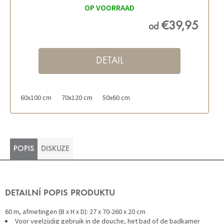
OP VOORRAAD
€39,95
od
DETAIL
60x100 cm
70x120 cm
50x60 cm
POPIS
DISKUZE
DETAILNÍ POPIS PRODUKTU
60 m, afmetingen (B x H x D): 27 x 70-260 x 20 cm
Voor veelzijdig gebruik in de douche, het bad of de badkamer