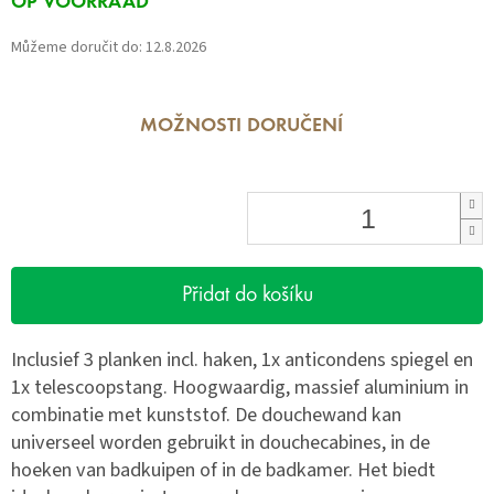
OP VOORRAAD
cena:
Můžeme doručit do:
12.8.2026
MOŽNOSTI DORUČENÍ
Přidat do košíku
Inclusief 3 planken incl. haken, 1x anticondens spiegel en
1x telescoopstang. Hoogwaardig, massief aluminium in
combinatie met kunststof. De douchewand kan
universeel worden gebruikt in douchecabines, in de
hoeken van badkuipen of in de badkamer. Het biedt