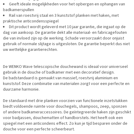
Geeft ideale mogelijkheden voor het opbergen en ophangen van
badkamerspullen
Rail van roestvrij staal en 3 kunststof planken met haken, met
praktische anticondensspiegel
Dit product wordt geleverd met 10 jaar garantie, die ingaat op de
dag van aankoop. De garantie dekt alle materiaal- en fabricagefouten
die van invloed zijn op de werking. Schade veroorzaakt door onjuist
gebruik of normale slijtage is uitgesloten. De garantie beperkt dus niet
uw wettelijke garantierechten.
De WENKO Wave telescopische douchewand is ideaal voor universeel
gebruik in de douche of badkamer met een decoratief design.
De badstandaard is gemaakt van massief, roestvrij aluminium en
kunststof. Deze combinatie van materialen zorgt voor een perfecte en
duurzame harmonie.
De standaard met drie planken voorzien van functionele inzetstukken
biedt voldoende ruimte voor douchegels, shampoos, zeep, sponzen
of andere badkameraccessoires. De geïntegreerde haken zijn geschikt
voor badjassen, douchematten of handborstels. Het heeft ook een
spiegel met een anticondens effect. Zo kun je tijd besparen onder de
douche voor een perfecte scheerbeurt.