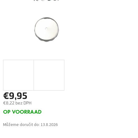
€9,95
€8,22 bez DPH
Měrná
OP VOORRAAD
cena:
Můžeme doručit do:
13.8.2026