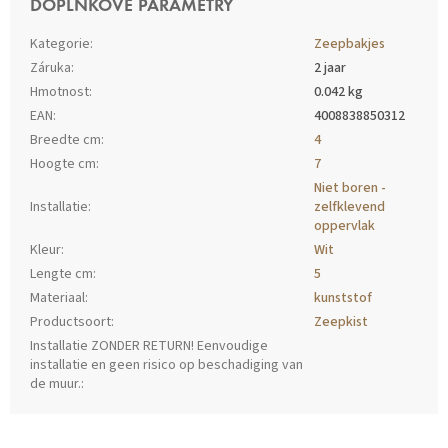
DOPLŇKOVÉ PARAMETRY
Kategorie
:
Zeepbakjes
Záruka
:
2 jaar
Hmotnost
:
0.042 kg
EAN
:
4008838850312
Breedte cm
:
4
Hoogte cm
:
7
Niet boren -
Installatie
:
zelfklevend
oppervlak
Kleur
:
Wit
Lengte cm
:
5
Materiaal
:
kunststof
Productsoort
:
Zeepkist
Installatie ZONDER RETURN! Eenvoudige
installatie en geen risico op beschadiging van
de muur.
:
Z
Á