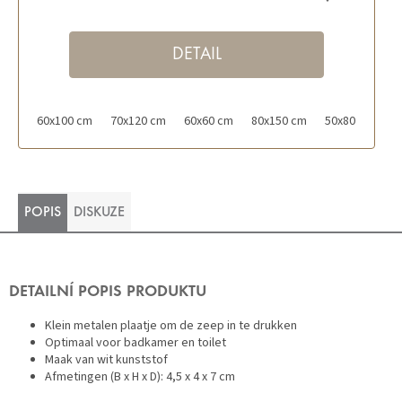
DETAIL
60x100 cm
70x120 cm
60x60 cm
80x150 cm
50x80 cm
POPIS
DISKUZE
DETAILNÍ POPIS PRODUKTU
Klein metalen plaatje om de zeep in te drukken
Optimaal voor badkamer en toilet
Maak van wit kunststof
Afmetingen (B x H x D): 4,5 x 4 x 7 cm