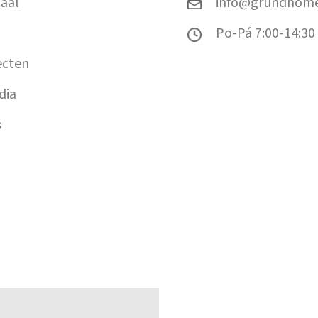
aal
info@grundhome
Po-Pá 7:00-14:30
ecten
dia
s