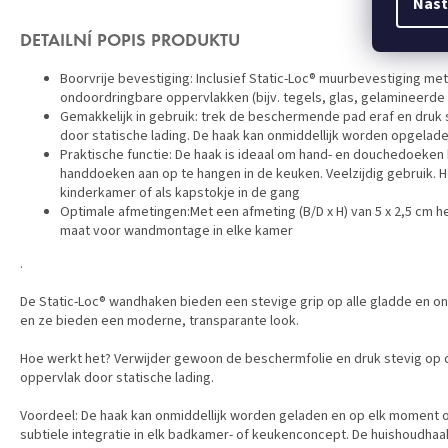
Nast
DETAILNÍ POPIS PRODUKTU
Boorvrije bevestiging: Inclusief Static-Loc® muurbevestiging met
ondoordringbare oppervlakken (bijv. tegels, glas, gelamineerde
Gemakkelijk in gebruik: trek de beschermende pad eraf en druk 
door statische lading. De haak kan onmiddellijk worden opgel
Praktische functie: De haak is ideaal om hand- en douchedoeken
handdoeken aan op te hangen in de keuken. Veelzijdig gebruik. 
kinderkamer of als kapstokje in de gang
Optimale afmetingen:Met een afmeting (B/D x H) van 5 x 2,5 cm 
maat voor wandmontage in elke kamer
.
De Static-Loc® wandhaken bieden een stevige grip op alle gladde en ond
en ze bieden een moderne, transparante look.
Hoe werkt het? Verwijder gewoon de beschermfolie en druk stevig op d
oppervlak door statische lading.
Voordeel: De haak kan onmiddellijk worden geladen en op elk moment o
subtiele integratie in elk badkamer- of keukenconcept. De huishoudh