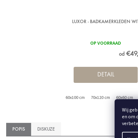
LUXOR - BADKAMERKLEDEN WI
OP VOORRAAD
€49
od
DETAIL
60x100 cm
70x120 cm
60x60 cm
Wij geb
en om d
verbete
POPIS
DISKUZE