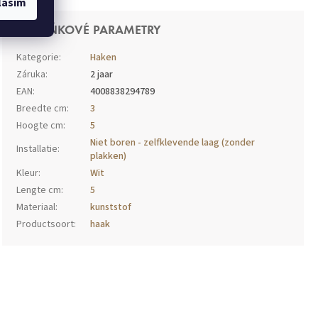
lasím
DOPLŇKOVÉ PARAMETRY
Kategorie
:
Haken
Záruka
:
2 jaar
EAN
:
4008838294789
Breedte cm
:
3
Hoogte cm
:
5
Niet boren - zelfklevende laag (zonder
Installatie
:
e
plakken)
Kleur
:
Wit
Lengte cm
:
5
Materiaal
:
kunststof
Productsoort
:
haak
p