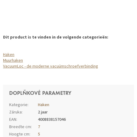
Dit product is te vinden in de volgende categorieën:
Haken
Muurhaken
VacuumLoc - de moderne vacuümschroefverbinding
DOPLŇKOVÉ PARAMETRY
Kategorie
:
Haken
Záruka
:
2 jaar
EAN
:
4008838157046
Breedte cm
:
7
Hoogte cm
:
5