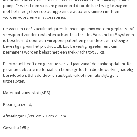
installatie van het Vacuum-Loc® systeem is kinderspel dankzij de kleine
pomp. Er wordt een vacuüm gecreëerd door de lucht weg te zuigen
met het meegeleverde pompje en de adapters kunnen meteen
worden voorzien van accessoires.
De Vacuum-Loc® vacuümadapters kunnen opnieuw worden geplaatst of
verwijderd zonder restanten achter te laten. Het Vacuum-Loc® systeem
is beschermd door een Europees patent en garandeert een stevige
bevestiging van het product. Elk Loc bevestigingselement kan
permanent worden belast met een trekkracht tot 33 kg.
Dit product heeft een garantie van vijf jaar vanaf de aankoopdatum. De
garantie dekt alle materiaal- en fabricagefouten die de werking nadelig
beïnvloeden. Schade door onjuist gebruik of normale slijtage is
uitgesloten.
Materiaal: kunststof (ABS)
Kleur: glanzend,
Afmetingen L/W:6 cm x 7 cm x 5 cm
Gewicht: 165 g