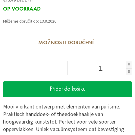
Měrná
OP VOORRAAD
cena:
Můžeme doručit do:
13.8.2026
MOŽNOSTI DORUČENÍ
Přidat do košíku
Mooi vierkant ontwerp met elementen van purisme.
Praktisch handdoek- of theedoekhaakje van
hoogwaardig kunststof. Perfect voor vele soorten
oppervlakken. Uniek vacuümsysteem dat bevestiging