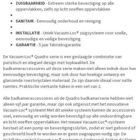
ZUIGBAARHEID
- Extreem sterke bevestiging op alle
oppervlakken, zelfs op licht oneffen oppervlakken
SANITAIR
- Eenvoudig onderhoud en reiniging
INSTALLATIE
- Uniek Vacuum-Loc® zuigsysteem voor snelle,
eenvoudige en veilige bevestiging
GARANTIE
- 5 jaar fabrieksgarantie
De Vacuum-Loc® Quadro serie is een geslaagde combinatie van
puristisch en elegant design met topkwaliteit. De
badkameraccessoires uit deze serie maken niet alleen indruk door hun
eenvoudige bevestiging, maar ook door hun hoekige ontwerp en
glanzende roestvrijstalen materiaal. Ze zijn daarom ideaal voor natte
ruimtes. Praktische vierkante haken in een set van 2.
Alle badkameraccessoires uit de Quadro badkamerserie hebben niet
alleen vijf jaar garantie, maar zijn ook uitgerust met het innovatieve
Vacuum-Loc® systeem! Met dit unieke systeem kunnen de accessoires
snel, eenvoudig en veilig worden bevestigd op alle ondoordringbare
en licht oneffen oppervlakken. Het nieuwe Vacuum-Loc®-systeem
bestaat uit een pomp en bevestigingssloten, zodat er niet geboord of
geschroefd hoeft te worden en er geen zuignappen nodig zijn. De