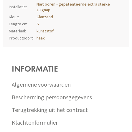
Niet boren - gepatenteerde extra sterke
Installatie
:
zuignap
Kleur
:
Glanzend
Lengte cm
:
6
Materiaal
:
kunststof
Productsoort
:
haak
Z
Á
P
INFORMATIE
A
T
Í
Algemene voorwaarden
Bescherming persoonsgegevens
Terugtrekking uit het contract
Klachtenformulier