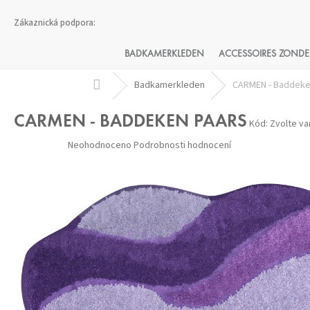
Přejít
na
obsah
BADKAMERKLEDEN
ACCESSOIRES ZONDE
Domů
Badkamerkleden
CARMEN - Baddeke
CARMEN - BADDEKEN PAARS
Kód:
Zvolte va
Průměrné
Neohodnoceno
Podrobnosti hodnocení
hodnocení
produktu
je
0,0
z 5
hvězdiček.