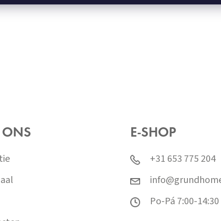
 ONS
E-SHOP
tie
+31 653 775 204
aal
info@grundhome
Po-Pá 7:00-14:30