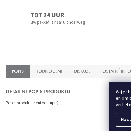
TOT 24 UUR
uw pakket is naar u onderweg
POPIS
HODNOCENÍ
DISKUZE
OSTATNÍ INF
Wij geb
DETAILNÍ POPIS PRODUKTU
en om d
Popis produktu není dostupný
verbete
Nast