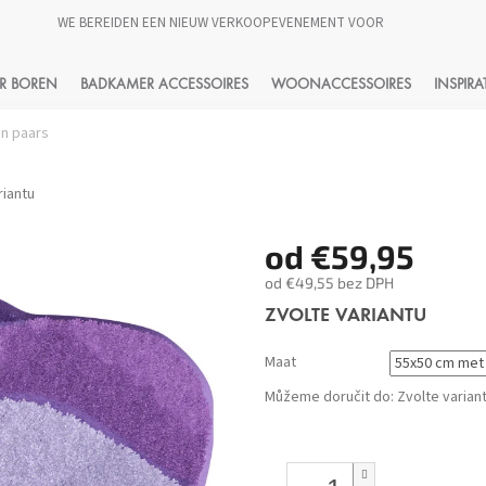
WE BEREIDEN EEN NIEUW VERKOOPEVENEMENT VOOR
HLEDAT
R BOREN
BADKAMER ACCESSOIRES
WOONACCESSOIRES
INSPIRA
n paars
riantu
od
€59,95
od
€49,55
bez DPH
Měrná
ZVOLTE VARIANTU
cena:
Maat
Můžeme doručit do:
Zvolte varian