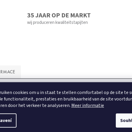
35 JAAR OP DE MARKT
wij produceren kwaliteitstapijten
ORMACE
ruiken cookies om u in staat te stellen comfortabel op de site te 
e functionaliteit, prestaties en bruikbaarheid van de site voortdu
ren door het verkeer te analyseren.
Meer informatie
avení
Souh