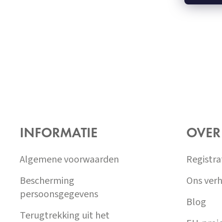
Z
Á
INFORMATIE
OVER
P
A
T
Algemene voorwaarden
Registra
Í
Bescherming
Ons verh
persoonsgegevens
Blog
Terugtrekking uit het