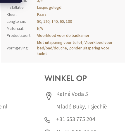
Hoogte cm
:
2,4
Installatie
:
Losjes gelegd
Kleur
:
Paars
Lengte cm
:
50
,
120
,
140
,
60
,
100
Materiaal
:
N/A
Productsoort
:
Vloerkleed voor de badkamer
Met uitsparing voor toilet
,
Vloerkleed voor
Vormgeving
:
bed/bad/douche
,
Zonder uitsparing voor
toilet
WINKEL OP
Kalná Voda 5
.nl
Mladé Buky, Tsjechië
+31 653 775 204