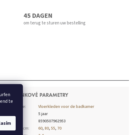
45 DAGEN
om terug te sturen uw bestelling
surfen
DOPLŇKOVÉ PARAMETRY
rend te
Kategorie
:
Vloerkleden voor de badkamer
Záruka
:
5 jaar
EAN
:
8590507962953
lasím
Breedte cm
:
60
,
80
,
55
,
70