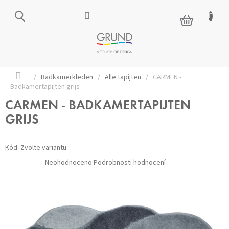
Přejít
na
NÁKUPNÍ
obsah
KOŠÍK
Domů
/
Badkamerkleden
/
Alle tapijten
/
CARMEN -
Badkamertapijten grijs
CARMEN - BADKAMERTAPIJTEN
GRIJS
Kód:
Zvolte variantu
Průměrné
Neohodnoceno
Podrobnosti hodnocení
hodnocení
produktu
je
0,0
z 5
hvězdiček.