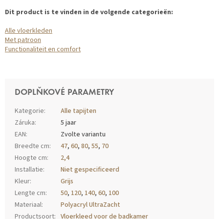
Dit product is te vinden in de volgende categorieën:
Alle vloerkleden
Met patroon
Functionaliteit en comfort
DOPLŇKOVÉ PARAMETRY
Kategorie
:
Alle tapijten
Záruka
:
5 jaar
EAN
:
Zvolte variantu
Breedte cm
:
47
,
60
,
80
,
55
,
70
Hoogte cm
:
2,4
Installatie
:
Niet gespecificeerd
Kleur
:
Grijs
Lengte cm
:
50
,
120
,
140
,
60
,
100
Materiaal
:
Polyacryl UltraZacht
Productsoort
:
Vloerkleed voor de badkamer