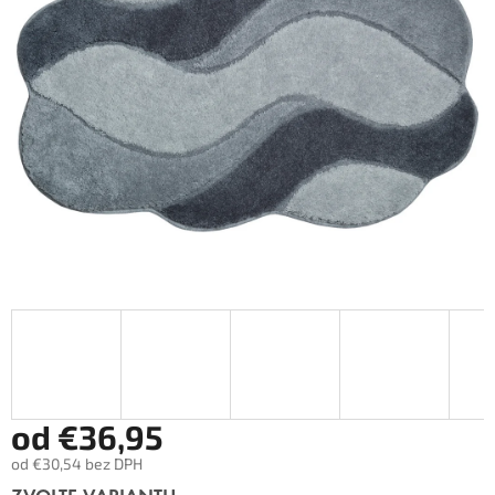
od
€36,95
od
€30,54
bez DPH
Měrná