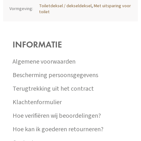
Toiletdeksel / dekseldeksel
,
Met uitsparing voor
Vormgeving
:
toilet
Z
Á
P
INFORMATIE
A
T
Í
Algemene voorwaarden
Bescherming persoonsgegevens
Terugtrekking uit het contract
Klachtenformulier
Hoe verifiëren wij beoordelingen?
Hoe kan ik goederen retourneren?