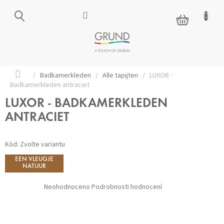
Přejít
na
NÁKUPNÍ
obsah
KOŠÍK
Domů
/
Badkamerkleden
/
Alle tapijten
/
LUXOR -
Badkamerkleden antraciet
LUXOR - BADKAMERKLEDEN
ANTRACIET
Kód:
Zvolte variantu
EEN VLEUGJE
NATUUR
Průměrné
Neohodnoceno
Podrobnosti hodnocení
hodnocení
produktu
je
0,0
z 5
hvězdiček.