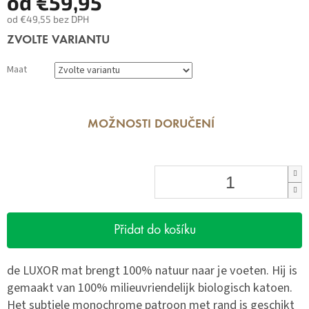
od
€59,95
od
€49,55
bez DPH
Měrná
ZVOLTE VARIANTU
cena:
Maat
MOŽNOSTI DORUČENÍ
Přidat do košíku
de LUXOR mat brengt 100% natuur naar je voeten. Hij is
gemaakt van 100% milieuvriendelijk biologisch katoen.
Het subtiele monochrome patroon met rand is geschikt