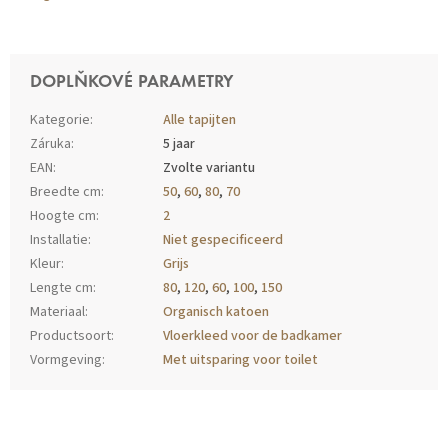
DOPLŇKOVÉ PARAMETRY
Kategorie
:
Alle tapijten
Záruka
:
5 jaar
EAN
:
Zvolte variantu
Breedte cm
:
50
,
60
,
80
,
70
Hoogte cm
:
2
Installatie
:
Niet gespecificeerd
Kleur
:
Grijs
Lengte cm
:
80
,
120
,
60
,
100
,
150
Materiaal
:
Organisch katoen
Productsoort
:
Vloerkleed voor de badkamer
Vormgeving
:
Met uitsparing voor toilet
Z
Á
P